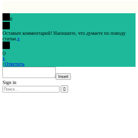
0
Оставьте комментарий! Напишите, что думаете по поводу
статьи.
x
(
)
x
|
Ответить
Insert
Sign in