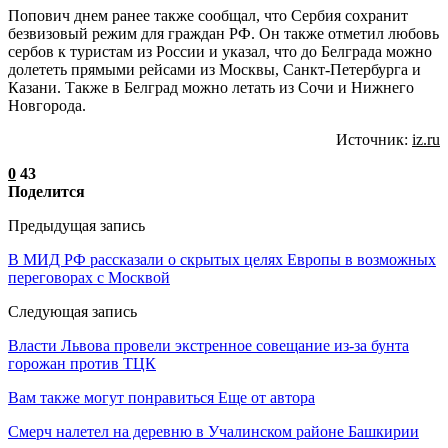
Попович днем ранее также сообщал, что Сербия сохранит
безвизовый режим для граждан РФ. Он также отметил любовь
сербов к туристам из России и указал, что до Белграда можно
долететь прямыми рейсами из Москвы, Санкт-Петербурга и
Казани. Также в Белград можно летать из Сочи и Нижнего
Новгорода.
Источник:
iz.ru
0
43
Поделится
Предыдущая запись
В МИД РФ рассказали о скрытых целях Европы в возможных
переговорах с Москвой
Следующая запись
Власти Львова провели экстренное совещание из-за бунта
горожан против ТЦК
Вам также могут понравиться
Еще от автора
Смерч налетел на деревню в Учалинском районе Башкирии