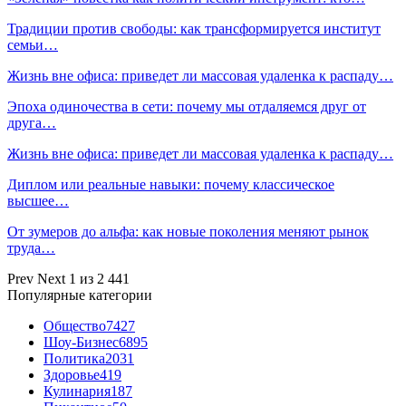
Традиции против свободы: как трансформируется институт
семьи…
Жизнь вне офиса: приведет ли массовая удаленка к распаду…
Эпоха одиночества в сети: почему мы отдаляемся друг от
друга…
Жизнь вне офиса: приведет ли массовая удаленка к распаду…
Диплом или реальные навыки: почему классическое
высшее…
От зумеров до альфа: как новые поколения меняют рынок
труда…
Prev
Next
1 из 2 441
Популярные категории
Общество
7427
Шоу-Бизнес
6895
Политика
2031
Здоровье
419
Кулинария
187