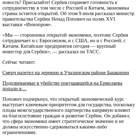
новость? Присылайте! Сербия сохраняет готовность к
сотрудничеству в том числе с Россией и Китаем, экономика
страны остается открытой. Об этом 9 июля рассказал министр
правительства Сербии Ненад Попович на полях XVI
выставки «Иннопром».
«Мы — сторонники открытой экономики, поэтому Сербия
сотрудничает и с Евросоюзом, и с США, но и с Россией, с
Китаем. Китайские предприятия сегодня — крупный
инвестор для Сербии», — рассказал он ТАСС.
Сейчас читают:
Смерч налетел на деревню в Учалинском районе Башкирии
Подозреваемые в убийстве покушавшейся на Ермолаева
попали в…
Попович подчеркнул, что открытый экономический курс
выступает ключевым приоритетом для государства, поскольку
плоды межгосударственного партнерства напрямую влияют
на благосостояние граждан и развитие Сербии. Он добавил,
что сфера экономики имеет стратегическое значение и не
должна искусственно сдерживаться какими-либо
ограничениями.