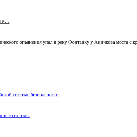
и в…
отического опьянения упал в реку Фонтанку у Аничкова моста 
ской системе безопасности
ойные системы