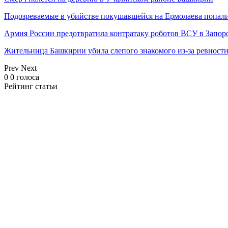
Подозреваемые в убийстве покушавшейся на Ермолаева попали
Армия России предотвратила контратаку роботов ВСУ в Запор
Жительница Башкирии убила слепого знакомого из-за ревност
Prev
Next
0
0
голоса
Рейтинг статьи