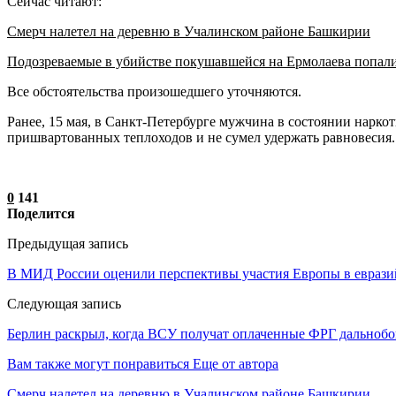
Сейчас читают:
Смерч налетел на деревню в Учалинском районе Башкирии
Подозреваемые в убийстве покушавшейся на Ермолаева попал
Все обстоятельства произошедшего уточняются.
Ранее, 15 мая, в Санкт-Петербурге мужчина в состоянии нарк
пришвартованных теплоходов и не сумел удержать равновесия.
0
141
Поделится
Предыдущая запись
В МИД России оценили перспективы участия Европы в евразий
Следующая запись
Берлин раскрыл, когда ВСУ получат оплаченные ФРГ дальноб
Вам также могут понравиться
Еще от автора
Смерч налетел на деревню в Учалинском районе Башкирии