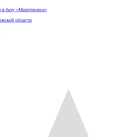
 в базу «Миротворца»
ожской области
и