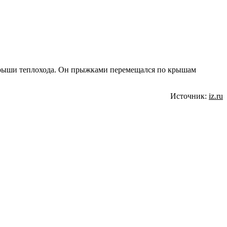
с крыши теплохода. Он прыжками перемещался по крышам
Источник:
iz.ru