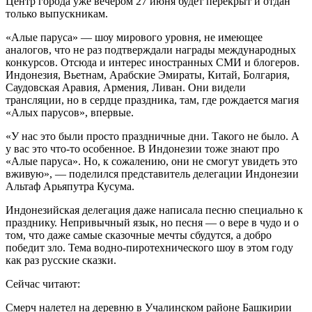
Центр города уже вечером 27 июня будет перекрыт и отдан
только выпускникам.
«Алые паруса» — шоу мирового уровня, не имеющее
аналогов, что не раз подтверждали награды международных
конкурсов. Отсюда и интерес иностранных СМИ и блогеров.
Индонезия, Вьетнам, Арабские Эмираты, Китай, Болгария,
Саудовская Аравия, Армения, Ливан. Они видели
трансляции, но в сердце праздника, там, где рождается магия
«Алых парусов», впервые.
«У нас это были просто праздничные дни. Такого не было. А
у вас это что-то особенное. В Индонезии тоже знают про
«Алые паруса». Но, к сожалению, они не смогут увидеть это
вживую», — поделился представитель делегации Индонезии
Альтаф Арьяпутра Кусума.
Индонезийская делегация даже написала песню специально к
празднику. Непривычный язык, но песня — о вере в чудо и о
том, что даже самые сказочные мечты сбудутся, а добро
победит зло. Тема водно-пиротехнического шоу в этом году
как раз русские сказки.
Сейчас читают:
Смерч налетел на деревню в Учалинском районе Башкирии