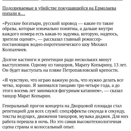
Подозреваемые в убийстве покушавшейся на Ермолаева
попали в…
«Русские богатыри, русский хоровод — какие-то такие
образы, которые изначально понятны, а дальше внутри
каждого номера есть какая-то задумка, которую, надеюсь,
зрители оценят», — рассказал главный режиссер-
постановщик водно-пиротехнического шоу Михаил
Колпахчиев.
Долгие кастинги и репетиции ради нескольких минут
выступления. Одному из танцоров, Марату Копырину, 13 лет.
Он будет выступать на пляже Петропавловской крепости.
«Я чувствую, что играю важную роль, что нужно делать все
четко, хорошо. Я занимался танцами три-четыре года, а до
этого восемь лет занимался фигурным катанием», — сказал
танцор Марат Копырин.
Генеральный прогон концерта на Дворцовой площади стал
репетицией для всех служб: спецэффекты секунда в секунду,
тексты ведущих, движения танцоров, музыка диджея. Для них
работа перешла в ночь. Но это самая высокотехнологичная
сцена страны и колоссальный опыт.