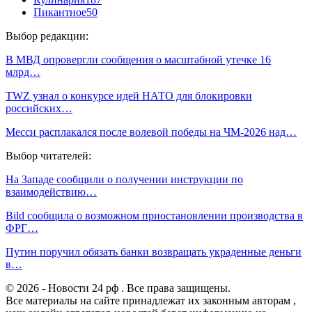
Пикантное
50
Выбор редакции:
В МВД опровергли сообщения о масштабной утечке 16
млрд…
TWZ узнал о конкурсе идей НАТО для блокировки
российских…
Месси расплакался после волевой победы на ЧМ-2026 над…
Выбор читателей:
На Западе сообщили о получении инструкции по
взаимодействию…
Bild сообщила о возможном приостановлении производства в
ФРГ…
Путин поручил обязать банки возвращать украденные деньги
в…
© 2026 - Новости 24 рф . Все права защищены.
Все материалы на сайте принадлежат их законным авторам ,