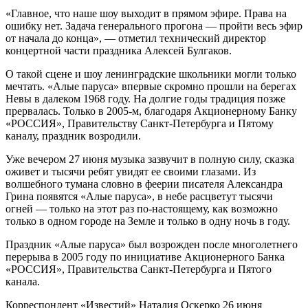
«Главное, что наше шоу выходит в прямом эфире. Права на
ошибку нет. Задача генерального прогона — пройти весь эфир
от начала до конца», — отметил технический директор
концертной части праздника Алексей Булгаков.
О такой сцене и шоу ленинградские школьники могли только
мечтать. «Алые паруса» впервые скромно прошли на берегах
Невы в далеком 1968 году. На долгие годы традиция позже
прервалась. Только в 2005-м, благодаря Акционерному Банку
«РОССИЯ», Правительству Санкт-Петербурга и Пятому
каналу, праздник возродили.
Уже вечером 27 июня музыка зазвучит в полную силу, сказка
оживет и тысячи ребят увидят ее своими глазами. Из
волшебного тумана словно в феерии писателя Александра
Грина появятся «Алые паруса», в небе расцветут тысячи
огней — только на этот раз по-настоящему, как возможно
только в одном городе на Земле и только в одну ночь в году.
Праздник «Алые паруса» был возрожден после многолетнего
перерыва в 2005 году по инициативе Акционерного Банка
«РОССИЯ», Правительства Санкт-Петербурга и Пятого
канала.
Корреспондент «Известий» Наталия Оскерко 26 июня