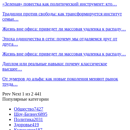
«Зеленая» повестка как политический инструмент: кто…
Традиции против свободы: как трансформируется институт
семьи…
Жизнь вне офиса: приведет ли массовая удаленка к распаду…
Эпоха одиночества в сети: почему мы отдаляемся друг от
друга…
Жизнь вне офиса: приведет ли массовая удаленка к распаду…
Диплом или реальные навыки: почему классическое
высшее…
От зумеров до альфа: как новые поколения меняют рынок
труда…
Prev
Next
1 из 2 441
Популярные категории
Общество
7427
Шоу-Бизнес
6895
Политика
2031
Здоровье
419
Кулинария
187