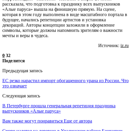
рассказала, что подготовка к празднику всех выпускников
«Алые паруса» вышла на финишную прямую. На сцене,
которая в этом году выполнена в виде масштабного портала в
будущее, начались репетиции артистов и установка
декораций. Авторы концепции заложили в оформление
символы, которые должны напомнить зрителям о важности
мечты и веры в чудеса.
Источник:
iz.ru
0
32
Поделится
Предыдущая запись
ЕС резко нарастил импорт обогащенного урана из России. Что
это означает
Следующая запись
В Петербурге прошла генеральная репетиция праздника
выпускников «Алые паруса»
Вам также могут понравиться
Еще от автора
Смерч налетел на деревню в Учалинском районе Башкирии