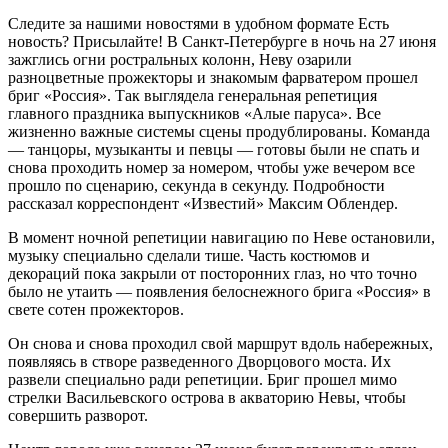
Следите за нашими новостями в удобном формате Есть
новость? Присылайте! В Санкт-Петербурге в ночь на 27 июня
зажглись огни ростральных колонн, Неву озарили
разноцветные прожекторы и знакомым фарватером прошел
бриг «Россия». Так выглядела генеральная репетиция
главного праздника выпускников «Алые паруса». Все
жизненно важные системы сцены продублированы. Команда
— танцоры, музыканты и певцы — готовы были не спать и
снова проходить номер за номером, чтобы уже вечером все
прошло по сценарию, секунда в секунду. Подробности
рассказал корреспондент «Известий» Максим Облендер.
В момент ночной репетиции навигацию по Неве остановили,
музыку специально сделали тише. Часть костюмов и
декораций пока закрыли от посторонних глаз, но что точно
было не утаить — появления белоснежного брига «Россия» в
свете сотен прожекторов.
Он снова и снова проходил свой маршрут вдоль набережных,
появляясь в створе разведенного Дворцового моста. Их
развели специально ради репетиции. Бриг прошел мимо
стрелки Васильевского острова в акваторию Невы, чтобы
совершить разворот.