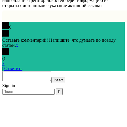
наш онлайн агрегатор новостей берет информацию из
открытых источников с указание активной ссылки
0
Оставьте комментарий! Напишите, что думаете по поводу
статьи.
x
(
)
x
|
Ответить
Insert
Sign in