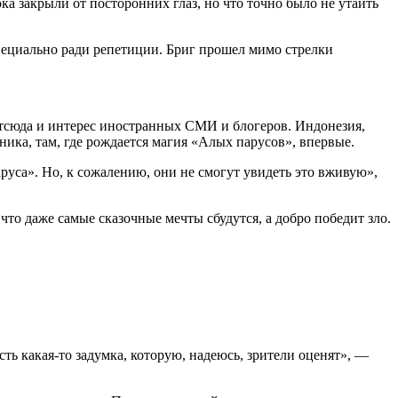
а закрыли от посторонних глаз, но что точно было не утаить
специально ради репетиции. Бриг прошел мимо стрелки
тсюда и интерес иностранных СМИ и блогеров. Индонезия,
ика, там, где рождается магия «Алых парусов», впервые.
руса». Но, к сожалению, они не смогут увидеть это вживую»,
то даже самые сказочные мечты сбудутся, а добро победит зло.
ть какая-то задумка, которую, надеюсь, зрители оценят», —