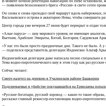
В момент ночной репетиции навигацию по Неве остановили, му
— появления белоснежного брига «Россия» в свете сотен прож
Он снова и снова проходил свой маршрут вдоль набережных, п
Васильевского острова в акваторию Невы, чтобы совершить раз
Центр города уже вечером 27 июня будет перекрыт и отдан то
«Алые паруса» — шоу мирового уровня, не имеющее аналогов,
Вьетнам, Арабские Эмираты, Китай, Болгария, Саудовская Арав
«У нас это были просто праздничные дни. Такого не было. А у
— поделился представитель делегации Индонезии Альтаф Арья
Индонезийская делегация даже написала песню специально к пр
Тема водно-пиротехнического шоу в этом году как раз русские 
Сейчас читают:
Смерч налетел на деревню в Учалинском районе Башкирии
Подозреваемые в убийстве покушавшейся на Ермолаева попал
«Русские богатыри, русский хоровод — какие-то такие образы, 
рассказал главный режиссер-постановщик водно-пиротехничес