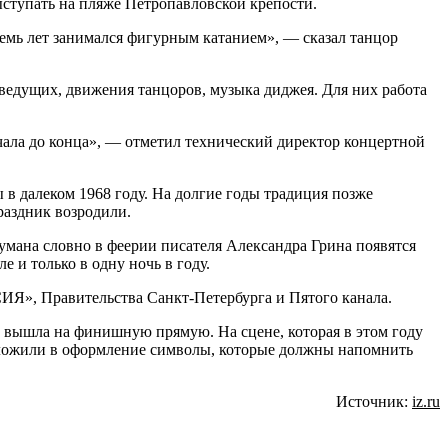
ыступать на пляже Петропавловской крепости.
осемь лет занимался фигурным катанием», — сказал танцор
 ведущих, движения танцоров, музыка диджея. Для них работа
ачала до конца», — отметил технический директор концертной
в далеком 1968 году. На долгие годы традиция позже
раздник возродили.
тумана словно в феерии писателя Александра Грина появятся
е и только в одну ночь в году.
ИЯ», Правительства Санкт-Петербурга и Пятого канала.
» вышла на финишную прямую. На сцене, которая в этом году
заложили в оформление символы, которые должны напомнить
Источник:
iz.ru