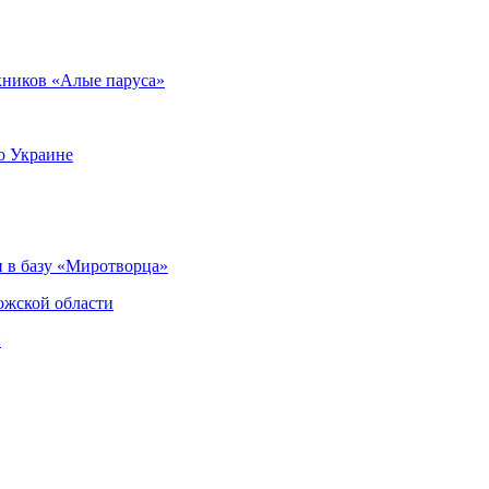
кников «Алые паруса»
о Украине
 в базу «Миротворца»
ожской области
и