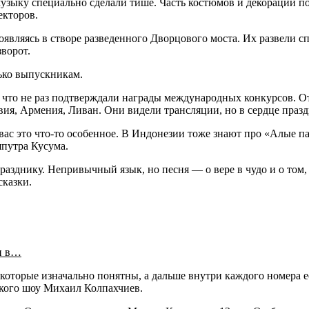
зыку специально сделали тише. Часть костюмов и декораций пок
екторов.
оявляясь в створе разведенного Дворцового моста. Их развели 
ворот.
лько выпускникам.
 что не раз подтверждали награды международных конкурсов. О
ия, Армения, Ливан. Они видели трансляции, но в сердце праздн
 вас это что-то особенное. В Индонезии тоже знают про «Алые па
путра Кусума.
азднику. Непривычный язык, но песня — о вере в чудо и о том, ч
сказки.
и в…
которые изначально понятны, а дальше внутри каждого номера ес
кого шоу Михаил Колпахчиев.