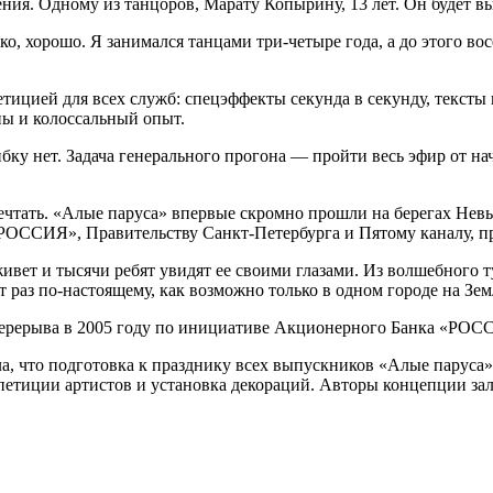
ния. Одному из танцоров, Марату Копырину, 13 лет. Он будет в
ко, хорошо. Я занимался танцами три-четыре года, а до этого в
тицией для всех служб: спецэффекты секунда в секунду, тексты
ны и колоссальный опыт.
бку нет. Задача генерального прогона — пройти весь эфир от н
ечтать. «Алые паруса» впервые скромно прошли на берегах Невы 
«РОССИЯ», Правительству Санкт-Петербурга и Пятому каналу, п
живет и тысячи ребят увидят ее своими глазами. Из волшебного 
 раз по-настоящему, как возможно только в одном городе на Земл
ерерыва в 2005 году по инициативе Акционерного Банка «РОСС
а, что подготовка к празднику всех выпускников «Алые паруса
репетиции артистов и установка декораций. Авторы концепции 