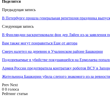
Поделится
Предыдущая запись
В Петербурге прошла генеральная репетиция праздника выпус
Следующая запись
В Финляндии раскритиковали фон дер Ляйен из-за заявления п
Вам также могут понравиться
Еще от автора
Смерч налетел на деревню в Учалинском районе Башкирии
Подозреваемые в убийстве покушавшейся на Ермолаева попали
Армия России предотвратила контратаку роботов ВСУ в Запор
Жительница Башкирии убила слепого знакомого из-за ревност
Prev
Next
0
0
голоса
Рейтинг статьи