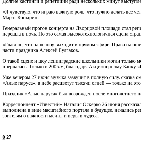
Долгие кастинги и репетиции ради нескольких минут выступле
«Я чувствую, что играю важную роль, что нужно делать все чет
Марат Копырин.
Генеральный прогон концерта на Дворцовой площади стал репе
перешла в ночь. Но это самая высокотехнологичная сцена стра
«Главное, что наше шоу выходит в прямом эфире. Права на оши
части праздника Алексей Булгаков.
О такой сцене и шоу ленинградские школьники могли только м
прервалась. Только в 2005-м, благодаря Акционерному Банку 
Уже вечером 27 июня музыка зазвучит в полную силу, сказка о
«Алые паруса», в небе расцветут тысячи огней — только на этот
Праздник «Алые паруса» был возрожден после многолетнего п
Корреспондент «Известий» Наталия Оскерко 26 июня рассказал
выполнена в виде масштабного портала в будущее, начались 
зрителям о важности мечты и веры в чудеса.
0
27