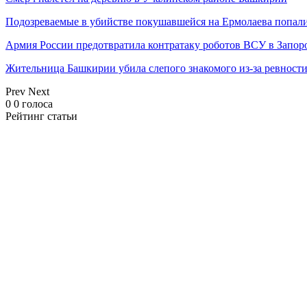
Подозреваемые в убийстве покушавшейся на Ермолаева попали
Армия России предотвратила контратаку роботов ВСУ в Запор
Жительница Башкирии убила слепого знакомого из-за ревност
Prev
Next
0
0
голоса
Рейтинг статьи