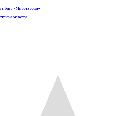
 в базу «Миротворца»
ожской области
и