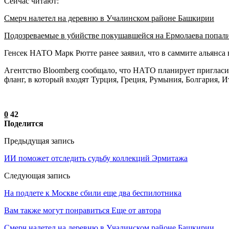
Сейчас читают:
Смерч налетел на деревню в Учалинском районе Башкирии
Подозреваемые в убийстве покушавшейся на Ермолаева попал
Генсек НАТО Марк Рютте ранее заявил, что в саммите альянса 
Агентство Bloomberg сообщало, что НАТО планирует пригласи
фланг, в который входят Турция, Греция, Румыния, Болгария, И
0
42
Поделится
Предыдущая запись
ИИ поможет отследить судьбу коллекций Эрмитажа
Следующая запись
На подлете к Москве сбили еще два беспилотника
Вам также могут понравиться
Еще от автора
Смерч налетел на деревню в Учалинском районе Башкирии