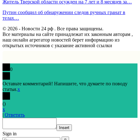
Житель Тверской области осужден на 7 лет и 8 месяцев за…
Путин сообщил об обнаружении следов ручных гранат в
телах…
© 2026 - Новости 24 рф . Все права защищены.
Все материалы на сайте принадлежат их законным авторам ,
наш онлайн агрегатор новостей берет информацию из
открытых источников с указание активной ссылки
0
Оставьте комментарий! Напишите, что думаете по поводу
статьи.
x
(
)
x
|
Ответить
Insert
Sign in