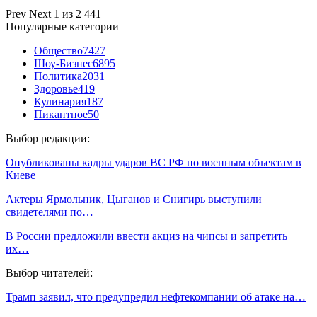
Prev
Next
1 из 2 441
Популярные категории
Общество
7427
Шоу-Бизнес
6895
Политика
2031
Здоровье
419
Кулинария
187
Пикантное
50
Выбор редакции:
Опубликованы кадры ударов ВС РФ по военным объектам в
Киеве
Актеры Ярмольник, Цыганов и Снигирь выступили
свидетелями по…
В России предложили ввести акциз на чипсы и запретить
их…
Выбор читателей:
Трамп заявил, что предупредил нефтекомпании об атаке на…