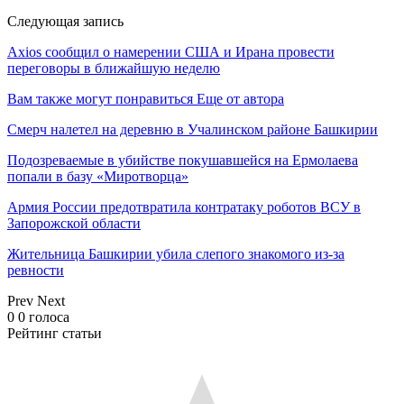
Следующая запись
Axios сообщил о намерении США и Ирана провести
переговоры в ближайшую неделю
Вам также могут понравиться
Еще от автора
Смерч налетел на деревню в Учалинском районе Башкирии
Подозреваемые в убийстве покушавшейся на Ермолаева
попали в базу «Миротворца»
Армия России предотвратила контратаку роботов ВСУ в
Запорожской области
Жительница Башкирии убила слепого знакомого из-за
ревности
Prev
Next
0
0
голоса
Рейтинг статьи