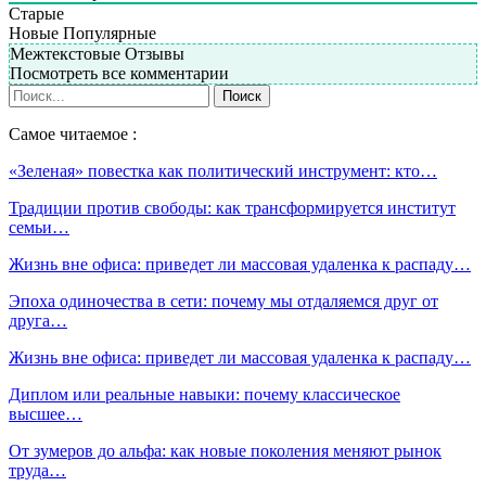
Старые
Новые
Популярные
Межтекстовые Отзывы
Посмотреть все комментарии
Самое читаемое :
«Зеленая» повестка как политический инструмент: кто…
Традиции против свободы: как трансформируется институт
семьи…
Жизнь вне офиса: приведет ли массовая удаленка к распаду…
Эпоха одиночества в сети: почему мы отдаляемся друг от
друга…
Жизнь вне офиса: приведет ли массовая удаленка к распаду…
Диплом или реальные навыки: почему классическое
высшее…
От зумеров до альфа: как новые поколения меняют рынок
труда…