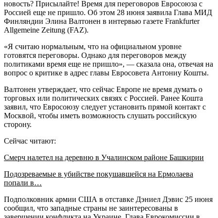
новость? Присылайте! Время для переговоров Евросоюза с
Россией еще не пришло. Об этом 28 июня заявила Глава МИД
Финляндии Элина Валтонен в интервью газете Frankfurter
Allgemeine Zeitung (FAZ).
«Я считаю нормальным, что на официальном уровне
готовятся переговоры. Однако для переговоров между
политиками время еще не пришло», — сказала она, отвечая на
вопрос о критике в адрес главы Евросовета Антониу Кошты.
Валтонен утверждает, что сейчас Европе не время думать о
торговых или политических связях с Россией. Ранее Кошта
заявил, что Евросоюзу следует установить прямой контакт с
Москвой, чтобы иметь возможность слушать российскую
сторону.
Сейчас читают:
Смерч налетел на деревню в Учалинском районе Башкирии
Подозреваемые в убийстве покушавшейся на Ермолаева
попали в…
Подполковник армии США в отставке Дэниел Дэвис 25 июня
сообщил, что западные страны не заинтересованы в
завершении конфликта на Украине. Глава Еврокомиссии в