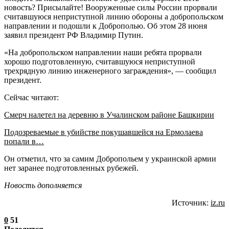
новость? Присылайте! Вооруженные силы России прорвали
считавшуюся неприступной линию обороны а добропольском
направлении и подошли к Доброполью. Об этом 28 июня
заявил президент РФ Владимир Путин.
«На добропольском направлении наши ребята прорвали
хорошо подготовленную, считавшуюся неприступной
трехрядную линию инженерного заграждения», — сообщил
президент.
Сейчас читают:
Смерч налетел на деревню в Учалинском районе Башкирии
Подозреваемые в убийстве покушавшейся на Ермолаева
попали в…
Он отметил, что за самим Добропольем у украинской армии
нет заранее подготовленных рубежей.
Новость дополняется
Источник:
iz.ru
0
51