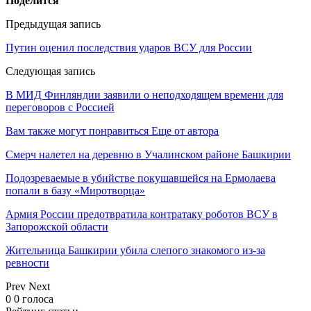
Поделится
Предыдущая запись
Путин оценил последствия ударов ВСУ для России
Следующая запись
В МИД Финляндии заявили о неподходящем времени для
переговоров с Россией
Вам также могут понравиться
Еще от автора
Смерч налетел на деревню в Учалинском районе Башкирии
Подозреваемые в убийстве покушавшейся на Ермолаева
попали в базу «Миротворца»
Армия России предотвратила контратаку роботов ВСУ в
Запорожской области
Жительница Башкирии убила слепого знакомого из-за
ревности
Prev
Next
0
0
голоса