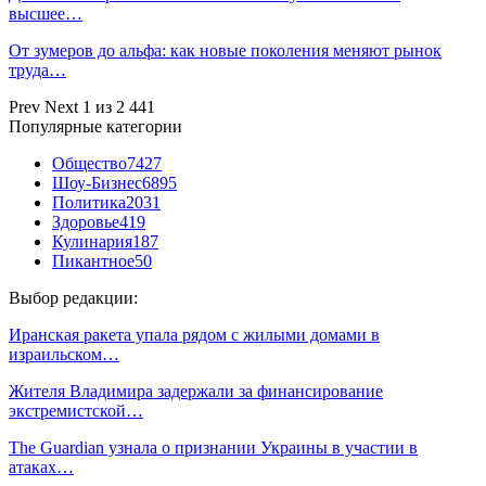
высшее…
От зумеров до альфа: как новые поколения меняют рынок
труда…
Prev
Next
1 из 2 441
Популярные категории
Общество
7427
Шоу-Бизнес
6895
Политика
2031
Здоровье
419
Кулинария
187
Пикантное
50
Выбор редакции:
Иранская ракета упала рядом с жилыми домами в
израильском…
Жителя Владимира задержали за финансирование
экстремистской…
The Guardian узнала о признании Украины в участии в
атаках…