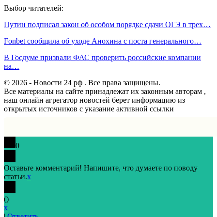
Выбор читателей:
Путин подписал закон об особом порядке сдачи ОГЭ в трех…
Fonbet сообщила об уходе Анохина с поста генерального…
В Госдуме призвали ФАС проверить российские компании
на…
© 2026 - Новости 24 рф . Все права защищены.
Все материалы на сайте принадлежат их законным авторам ,
наш онлайн агрегатор новостей берет информацию из
открытых источников с указание активной ссылки
0
Оставьте комментарий! Напишите, что думаете по поводу
статьи.
x
(
)
x
|
Ответить