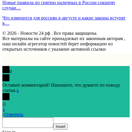
Новые правила по снятию наличных в России сократят
случаи…
Что изменится для россиян в августе и какие законы вступят
в…
© 2026 - Новости 24 рф . Все права защищены.
Все материалы на сайте принадлежат их законным авторам ,
наш онлайн агрегатор новостей берет информацию из
открытых источников с указание активной ссылки
0
Оставьте комментарий! Напишите, что думаете по поводу
статьи.
x
(
)
x
|
Ответить
Insert