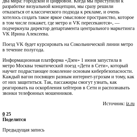
два мира: городской и цифровой. Когда мы приступили к
разработке визуальной концепции, мы сразу решили
отказаться от классического подхода к рекламе, и очень
хотелось создать такое яркое смысловое пространство, которое
в том числе покажет, где метро и VK пересекаются», —
подчеркнула директор департамента центрального маркетинга
VK Ирина Алексеева.
Поезд VK будет курсировать на Сокольнической линии метро
в течение полугода.
Информационная платформа «Дзен» 1 июня запустила в
метро Москвы тематический поезд «Дети в Сети», который
научит подрастающее поколение основам кибербезопасности.
Каждый вагон посвящен разным интернет-угрозам и тому, как
от них защититься. Так, пассажиры смогут узнать, как
реагировать на оскорбления хейтеров в Сети и распознавать
звонки телефонных мошенников.
Источник:
iz.ru
0
25
Поделится
Предыдущая запись