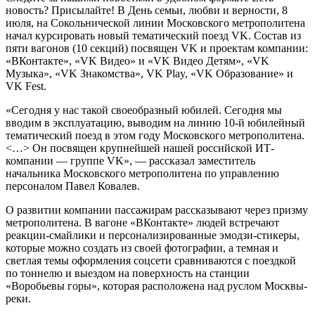
новость? Присылайте! В День семьи, любви и верности, 8
июля, на Сокольнической линии Московского метрополитена
начал курсировать новый тематический поезд VK. Состав из
пяти вагонов (10 секций) посвящен VK и проектам компании:
«ВКонтакте», «VK Видео» и «VK Видео Детям», «VK
Музыка», «VK Знакомства», VK Play, «VK Образование» и
VK Fest.
«Сегодня у нас такой своеобразный юбилей. Сегодня мы
вводим в эксплуатацию, выводим на линию 10-й юбилейный
тематический поезд в этом году Московского метрополитена.
<…> Он посвящен крупнейшей нашей российской ИТ-
компании — группе VK», — рассказал заместитель
начальника Московского метрополитена по управлению
персоналом Павел Ковалев.
О развитии компании пассажирам рассказывают через призму
метрополитена. В вагоне «ВКонтакте» людей встречают
реакции-смайлики и персонализированные эмодзи-стикеры,
которые можно создать из своей фотографии, а темная и
светлая темы оформления соцсети сравниваются с поездкой
по тоннелю и выездом на поверхность на станции
«Воробьевы горы», которая расположена над руслом Москвы-
реки.