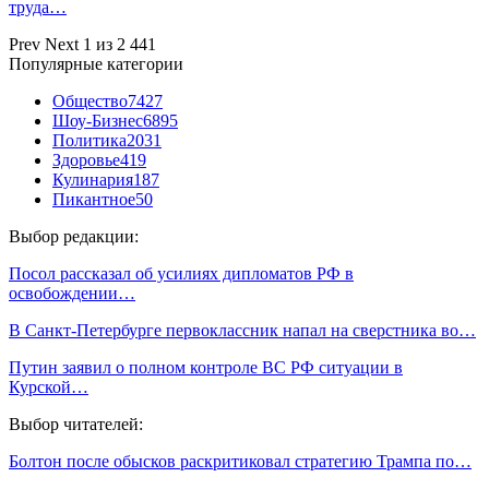
труда…
Prev
Next
1 из 2 441
Популярные категории
Общество
7427
Шоу-Бизнес
6895
Политика
2031
Здоровье
419
Кулинария
187
Пикантное
50
Выбор редакции:
Посол рассказал об усилиях дипломатов РФ в
освобождении…
В Санкт-Петербурге первоклассник напал на сверстника во…
Путин заявил о полном контроле ВС РФ ситуации в
Курской…
Выбор читателей:
Болтон после обысков раскритиковал стратегию Трампа по…