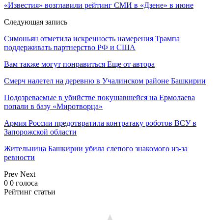
«Известия» возглавили рейтинг СМИ в «Дзене» в июне
Следующая запись
Симоньян отметила искренность намерения Трампа
поддерживать партнерство РФ и США
Вам также могут понравиться
Еще от автора
Смерч налетел на деревню в Учалинском районе Башкирии
Подозреваемые в убийстве покушавшейся на Ермолаева
попали в базу «Миротворца»
Армия России предотвратила контратаку роботов ВСУ в
Запорожской области
Жительница Башкирии убила слепого знакомого из-за
ревности
Prev
Next
0
0
голоса
Рейтинг статьи