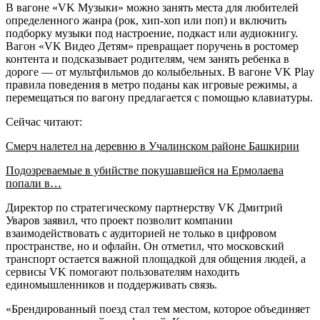
В вагоне «VK Музыки» можно занять места для любителей
определенного жанра (рок, хип-хоп или поп) и включить
подборку музыки под настроение, подкаст или аудиокнигу.
Вагон «VK Видео Детям» превращает поручень в ростомер
контента и подсказывает родителям, чем занять ребенка в
дороге — от мультфильмов до колыбельных. В вагоне VK Play
правила поведения в метро поданы как игровые режимы, а
перемещаться по вагону предлагается с помощью клавиатуры.
Сейчас читают:
Смерч налетел на деревню в Учалинском районе Башкирии
Подозреваемые в убийстве покушавшейся на Ермолаева
попали в…
Директор по стратегическому партнерству VK Дмитрий
Уваров заявил, что проект позволит компании
взаимодействовать с аудиторией не только в цифровом
пространстве, но и офлайн. Он отметил, что московский
транспорт остается важной площадкой для общения людей, а
сервисы VK помогают пользователям находить
единомышленников и поддерживать связь.
«Брендированный поезд стал тем местом, которое объединяет