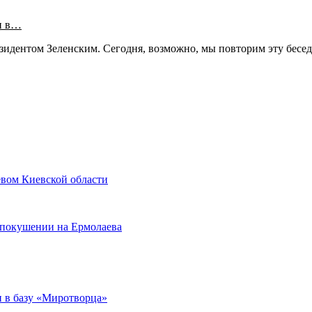
и в…
резидентом Зеленским. Сегодня, возможно, мы повторим эту бесе
евом Киевской области
в покушении на Ермолаева
 в базу «Миротворца»