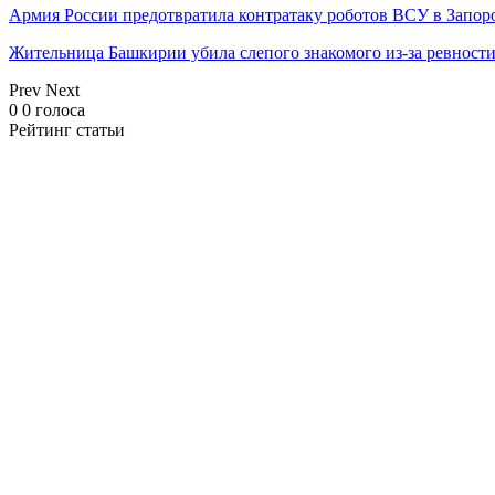
Армия России предотвратила контратаку роботов ВСУ в Запор
Жительница Башкирии убила слепого знакомого из-за ревност
Prev
Next
0
0
голоса
Рейтинг статьи