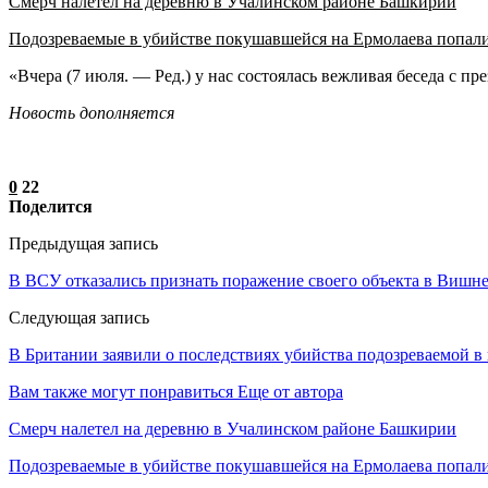
Смерч налетел на деревню в Учалинском районе Башкирии
Подозреваемые в убийстве покушавшейся на Ермолаева попал
«Вчера (7 июля. — Ред.) у нас состоялась вежливая беседа с п
Новость дополняется
0
22
Поделится
Предыдущая запись
В ВСУ отказались признать поражение своего объекта в Вишн
Следующая запись
В Британии заявили о последствиях убийства подозреваемой 
Вам также могут понравиться
Еще от автора
Смерч налетел на деревню в Учалинском районе Башкирии
Подозреваемые в убийстве покушавшейся на Ермолаева попали