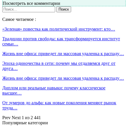
Посмотреть все комментарии
Самое читаемое :
«Зеленая» повестка как политический инструмент: кто…
Традиции против свободы: как трансформируется институт
семьи…
Жизнь вне офиса: приведет ли массовая удаленка к распаду…
Эпоха одиночества в сети: почему мы отдаляемся друг от
друга…
Жизнь вне офиса: приведет ли массовая удаленка к распаду…
Диплом или реальные навыки: почему классическое
высшее…
От зумеров до альфа: как новые поколения меняют рынок
труда…
Prev
Next
1 из 2 441
Популярные категории