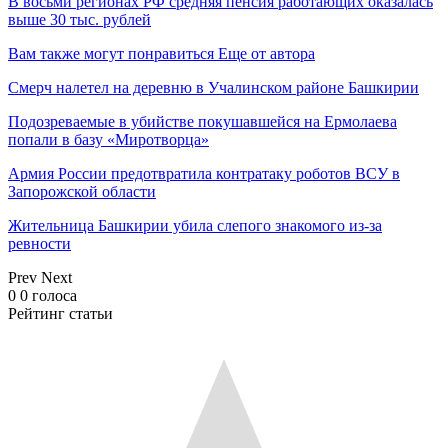
В восьми регионах РФ средняя пенсия работающих оказалась
выше 30 тыс. рублей
Вам также могут понравиться
Еще от автора
Смерч налетел на деревню в Учалинском районе Башкирии
Подозреваемые в убийстве покушавшейся на Ермолаева
попали в базу «Миротворца»
Армия России предотвратила контратаку роботов ВСУ в
Запорожской области
Жительница Башкирии убила слепого знакомого из-за
ревности
Prev
Next
0
0
голоса
Рейтинг статьи