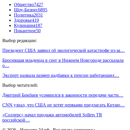
Общество
7427
Шоу-Бизнес
6895
Политика
2031
Здоровье
419
Кулинария
187
Пикантное
50
Выбор редакции:
Президент США заявил об экологической катастрофе из-за…
Бросившая младенца в снег в Нижнем Новгороде рассказала
о…
Эксперт назвала размер надбавки к пенсии работающих…
Выбор читателей:
Дмитрий Бикбаев усомнился в законности передачи части…
CNN узнал, что США не хотят первыми предлагать Китаю…
«Соллерс» начал продажи автомобилей Sollers TR
российской…
© 2026 - Новости 24 рф . Все права защищены.