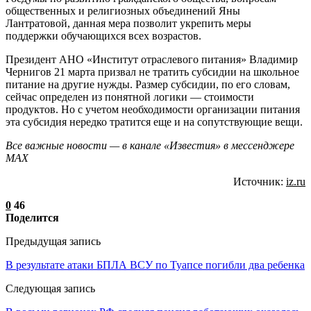
общественных и религиозных объединений Яны
Лантратовой, данная мера позволит укрепить меры
поддержки обучающихся всех возрастов.
Президент АНО «Институт отраслевого питания» Владимир
Чернигов 21 марта призвал не тратить субсидии на школьное
питание на другие нужды. Размер субсидии, по его словам,
сейчас определен из понятной логики — стоимости
продуктов. Но с учетом необходимости организации питания
эта субсидия нередко тратится еще и на сопутствующие вещи.
Все важные новости — в канале «Известия» в мессенджере
МАХ
Источник:
iz.ru
0
46
Поделится
Предыдущая запись
В результате атаки БПЛА ВСУ по Туапсе погибли два ребенка
Следующая запись