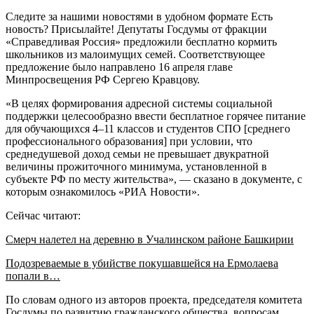
Следите за нашими новостями в удобном формате Есть
новость? Присылайте! Депутаты Госдумы от фракции
«Справедливая Россия» предложили бесплатно кормить
школьников из малоимущих семей. Соответствующее
предложение было направлено 16 апреля главе
Минпросвещения РФ Сергею Кравцову.
«В целях формирования адресной системы социальной
поддержки целесообразно ввести бесплатное горячее питание
для обучающихся 4–11 классов и студентов СПО [среднего
профессионального образования] при условии, что
среднедушевой доход семьи не превышает двукратной
величины прожиточного минимума, установленной в
субъекте РФ по месту жительства», — сказано в документе, с
которым ознакомилось «РИА Новости».
Сейчас читают:
Смерч налетел на деревню в Учалинском районе Башкирии
Подозреваемые в убийстве покушавшейся на Ермолаева
попали в…
По словам одного из авторов проекта, председателя комитета
Госдумы по развитию гражданского общества, вопросам