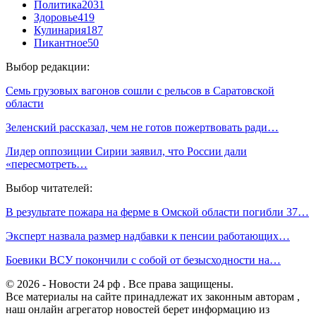
Политика
2031
Здоровье
419
Кулинария
187
Пикантное
50
Выбор редакции:
Семь грузовых вагонов сошли с рельсов в Саратовской
области
Зеленский рассказал, чем не готов пожертвовать ради…
Лидер оппозиции Сирии заявил, что России дали
«пересмотреть…
Выбор читателей:
В результате пожара на ферме в Омской области погибли 37…
Эксперт назвала размер надбавки к пенсии работающих…
Боевики ВСУ покончили с собой от безысходности на…
© 2026 - Новости 24 рф . Все права защищены.
Все материалы на сайте принадлежат их законным авторам ,
наш онлайн агрегатор новостей берет информацию из