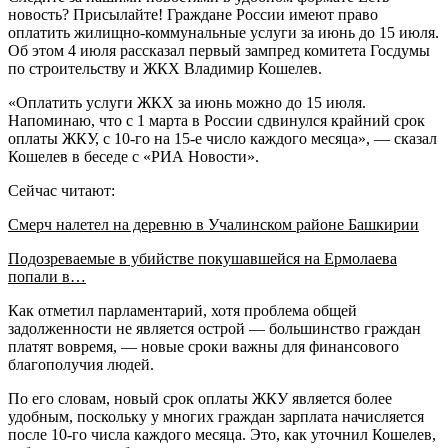
новость? Присылайте! Граждане России имеют право
оплатить жилищно-коммунальные услуги за июнь до 15 июля.
Об этом 4 июля рассказал первый зампред комитета Госдумы
по строительству и ЖКХ Владимир Кошелев.
«Оплатить услуги ЖКХ за июнь можно до 15 июля.
Напоминаю, что с 1 марта в России сдвинулся крайний срок
оплаты ЖКУ, с 10-го на 15-е число каждого месяца», — сказал
Кошелев в беседе с «РИА Новости».
Сейчас читают:
Смерч налетел на деревню в Учалинском районе Башкирии
Подозреваемые в убийстве покушавшейся на Ермолаева
попали в…
Как отметил парламентарий, хотя проблема общей
задолженности не является острой — большинство граждан
платят вовремя, — новые сроки важны для финансового
благополучия людей.
По его словам, новый срок оплаты ЖКУ является более
удобным, поскольку у многих граждан зарплата начисляется
после 10-го числа каждого месяца. Это, как уточнил Кошелев,