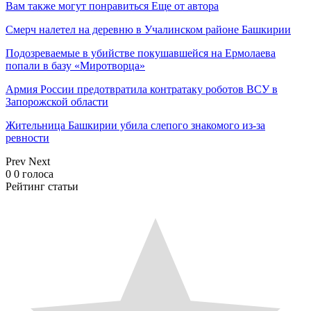
Вам также могут понравиться
Еще от автора
Смерч налетел на деревню в Учалинском районе Башкирии
Подозреваемые в убийстве покушавшейся на Ермолаева
попали в базу «Миротворца»
Армия России предотвратила контратаку роботов ВСУ в
Запорожской области
Жительница Башкирии убила слепого знакомого из-за
ревности
Prev
Next
0
0
голоса
Рейтинг статьи