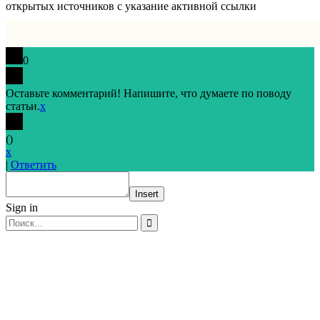
открытых источников с указание активной ссылки
0
Оставьте комментарий! Напишите, что думаете по поводу
статьи.
x
(
)
x
|
Ответить
Insert
Sign in