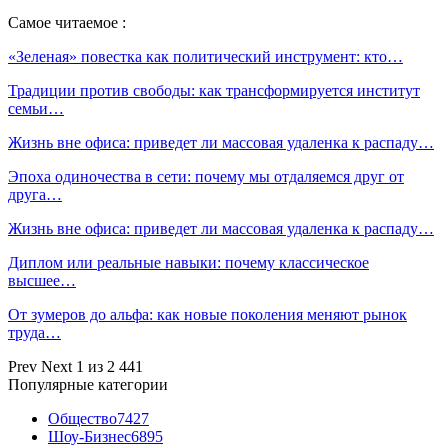
Самое читаемое :
«Зеленая» повестка как политический инструмент: кто…
Традиции против свободы: как трансформируется институт
семьи…
Жизнь вне офиса: приведет ли массовая удаленка к распаду…
Эпоха одиночества в сети: почему мы отдаляемся друг от
друга…
Жизнь вне офиса: приведет ли массовая удаленка к распаду…
Диплом или реальные навыки: почему классическое
высшее…
От зумеров до альфа: как новые поколения меняют рынок
труда…
Prev
Next
1 из 2 441
Популярные категории
Общество
7427
Шоу-Бизнес
6895