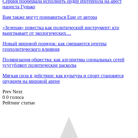
Сербия пообещала исполнить ордер Интерпола на арест
нациста Гунько
Вам также могут понравиться
Еще от автора
«Зеленая» повестка как политический инструмент: кто
выигрывает от экологических…
Новый мировой порядок: как смещаются центры
геополитического влияния
Поляризация общества: как алгоритмы социальных сетей
усугубляют политические расколы
Мягкая сила в действии: как культура и спорт становятся
оружием на мировой арене
Prev
Next
0
0
голоса
Рейтинг статьи