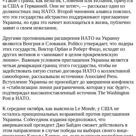
«Такие страны, как Бельгия, Словения или Испания, прячутся
за США и Германией. Они не хотят», — рассказал один из
должностных лиц НАТО. Второй чиновник альянса пояснил,
что эти государства абстрактно поддерживают приглашение
Украины, но едва это начнет воплощаться в жизнь, публично
заявят о своем нежелании.
Другими противниками расширения НАТО на Украину
являются Венгрия и Словакия. Politico утверждает, что лидеры
этих государств, Виктор Орбан и Роберт Фицо, исходят из
других мотивов и «занимают в целом прокремлевскую
линию». Важным условием приглашения Украины является
четкая демаркация границ этого государства, чтобы не
задействовать пятую статью договора НАТО о коллективной
самообороне, рассказывали источники Associated Press.
Вступление Украины не произойдет до завершения конфликта
и «стабилизации линии разграничения, которая у нас будет»,
подтверждал высокопоставленный источник The Washington
Post в НАТО.
К середине октября, как выяснила Le Monde, у США не
осталось принципиальных возражений против приглашения
Украины. Собеседник издания предположил, что
американский президент Джо Байден сможет действовать в
этом направлении в случае победы на выборах своего вице-
президента Камалы Харрис, но, если выиграет республиканец