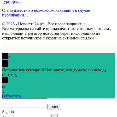
турнира…
Стало известно о возможном наказании в случае
публикации…
© 2026 - Новости 24 рф . Все права защищены.
Все материалы на сайте принадлежат их законным авторам ,
наш онлайн агрегатор новостей берет информацию из
открытых источников с указание активной ссылки
0
Оставьте комментарий! Напишите, что думаете по поводу
статьи.
x
(
)
x
|
Ответить
Insert
Sign in