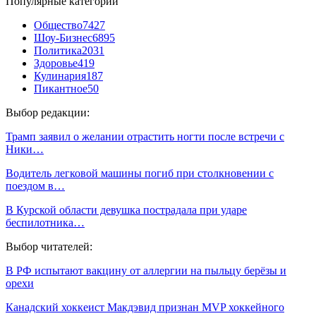
Популярные категории
Общество
7427
Шоу-Бизнес
6895
Политика
2031
Здоровье
419
Кулинария
187
Пикантное
50
Выбор редакции:
Трамп заявил о желании отрастить ногти после встречи с
Ники…
Водитель легковой машины погиб при столкновении с
поездом в…
В Курской области девушка пострадала при ударе
беспилотника…
Выбор читателей:
В РФ испытают вакцину от аллергии на пыльцу берёзы и
орехи
Канадский хоккеист Макдэвид признан MVP хоккейного