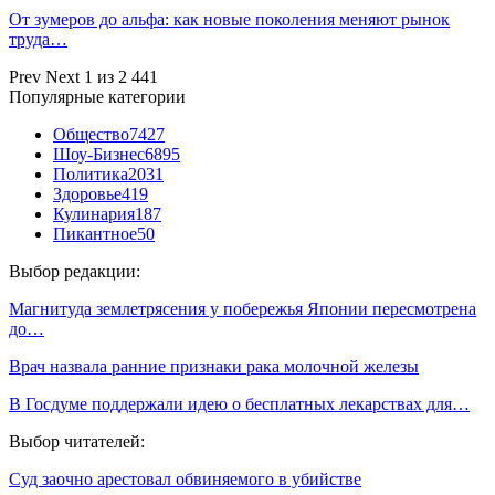
От зумеров до альфа: как новые поколения меняют рынок
труда…
Prev
Next
1 из 2 441
Популярные категории
Общество
7427
Шоу-Бизнес
6895
Политика
2031
Здоровье
419
Кулинария
187
Пикантное
50
Выбор редакции:
Магнитуда землетрясения у побережья Японии пересмотрена
до…
Врач назвала ранние признаки рака молочной железы
В Госдуме поддержали идею о бесплатных лекарствах для…
Выбор читателей:
Суд заочно арестовал обвиняемого в убийстве