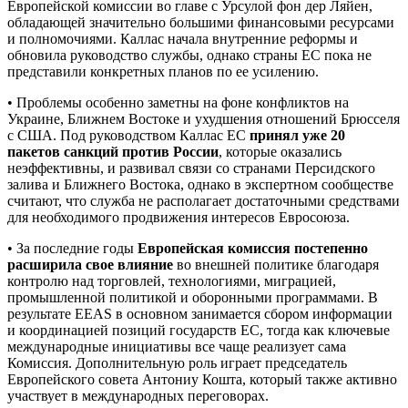
Европейской комиссии во главе с Урсулой фон дер Ляйен,
обладающей значительно большими финансовыми ресурсами
и полномочиями. Каллас начала внутренние реформы и
обновила руководство службы, однако страны ЕС пока не
представили конкретных планов по ее усилению.
• Проблемы особенно заметны на фоне конфликтов на
Украине, Ближнем Востоке и ухудшения отношений Брюсселя
с США. Под руководством Каллас ЕС
принял уже 20
пакетов санкций против России
, которые оказались
неэффективны, и развивал связи со странами Персидского
залива и Ближнего Востока, однако в экспертном сообществе
считают, что служба не располагает достаточными средствами
для необходимого продвижения интересов Евросоюза.
• За последние годы
Европейская комиссия постепенно
расширила свое влияние
во внешней политике благодаря
контролю над торговлей, технологиями, миграцией,
промышленной политикой и оборонными программами. В
результате EEAS в основном занимается сбором информации
и координацией позиций государств ЕС, тогда как ключевые
международные инициативы все чаще реализует сама
Комиссия. Дополнительную роль играет председатель
Европейского совета Антониу Кошта, который также активно
участвует в международных переговорах.