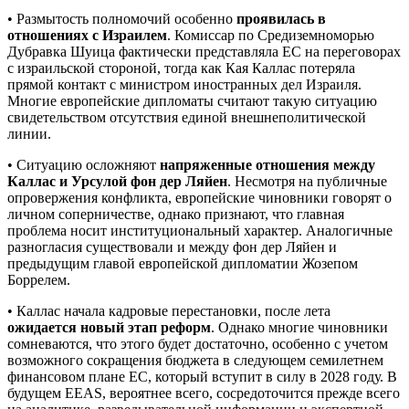
• Размытость полномочий особенно
проявилась в
отношениях с Израилем
. Комиссар по Средиземноморью
Дубравка Шуица фактически представляла ЕС на переговорах
с израильской стороной, тогда как Кая Каллас потеряла
прямой контакт с министром иностранных дел Израиля.
Многие европейские дипломаты считают такую ситуацию
свидетельством отсутствия единой внешнеполитической
линии.
• Ситуацию осложняют
напряженные отношения между
Каллас и Урсулой фон дер Ляйен
. Несмотря на публичные
опровержения конфликта, европейские чиновники говорят о
личном соперничестве, однако признают, что главная
проблема носит институциональный характер. Аналогичные
разногласия существовали и между фон дер Ляйен и
предыдущим главой европейской дипломатии Жозепом
Боррелем.
• Каллас начала кадровые перестановки, после лета
ожидается новый этап реформ
. Однако многие чиновники
сомневаются, что этого будет достаточно, особенно с учетом
возможного сокращения бюджета в следующем семилетнем
финансовом плане ЕС, который вступит в силу в 2028 году. В
будущем EEAS, вероятнее всего, сосредоточится прежде всего