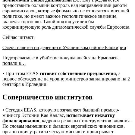
предоставить больший контроль над направлениями работы
еврокомиссаров, которые формально не относятся к внешней
политике, но имеют важное геополитическое значение,
включая торговлю. Такой подход усилил бы
координирующую роль дипломатической службы Евросоюза.
Сейчас читают:
Смерч налетел на деревню в Учалинском районе Башкирии
Подозреваемые в убийстве покушавшейся на Ермолаева
попали в…
• При этом EEAS
готовит собственные предложения
, а
первое обсуждение на уровне министров запланировано на 2
сентября в Ирландии.
Соперничество институтов
• Сегодня EEAS, которую возглавляет бывший премьер-
министр Эстонии Кая Каллас,
испытывает нехватку
финансирования
, кадров и реальных инструментов влияния.
По словам нынешних и бывших европейских чиновников,
организация утратила четкую миссию и проигрывает