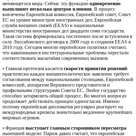
меняющегося мира. Сейчас эту функцию
одновременно
выполняют несколько центров влияния
. В процесс
вовлечены Европейская комиссия, Европейский совет, Совет
ЕС на уровне министров иностранных дел, Европейская
служба внешних связей (EEAS) и национальные
министерства иностранных дел двадцати семи государств.
Такая система формировалась постепенно после вступления в
силу Лиссабонского договора в 2009 году и создания EEAS в
2010 году. Сегодня многие европейские политики считают,
что накопившиеся институциональные проблемы перестали
соответствовать масштабам современных вызовов.
• Главная претензия касается
скорости принятия решений
:
практически каждое внешнеполитическое заявление требует
согласования между национальными столицами, Европейской
комиссией, аппаратом Верховного представителя и
профильными структурами Совета ЕС. Любое государство
способно затормозить общий процесс. Во многих вопросах
продолжает действовать принцип единогласия. Именно
поэтому европейская дипломатия регулярно реагирует на
международные кризисы значительно медленнее крупнейших
мировых игроков.
• Франция
выступает
главным сторонником пересмотра
нынешней модели: Париж давно считает, что европейская