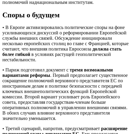
полномочий наднациональным институтам.
Споры о будущем
• В Европе активизировались политические споры на фоне
усиливающихся дискуссий о реформировании Европейской
службы внешних связей. Обсуждение инициировали
несколько европейских столиц во главе с Францией, которые
считают, что внешняя политика Евросоюза
должна стать
более гибкой
в условиях растущей геополитической
нестабильности.
• Париж подготовил документ с
тремя возможными
вариантами реформы
. Первый предполагает существенное
сокращение полномочий верховного представителя ЕС по
иностранным делам и политике безопасности с передачей
ключевых внешнеполитических функций Европейской
комиссии. Второй вариант усиливает роль Европейского
совета, предоставляя государствам-членам больше
оперативных полномочий в управлении внешними связями.
В обоих случаях влияние верховного представителя
значительно уменьшается.
• Третий сценарий, напротив, предусматривает
расширение
полномочий главы дипломатии ЕС
. Ему предлагается