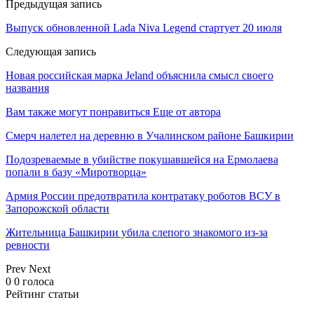
Предыдущая запись
Выпуск обновленной Lada Niva Legend стартует 20 июля
Следующая запись
Новая российская марка Jeland объяснила смысл своего
названия
Вам также могут понравиться
Еще от автора
Смерч налетел на деревню в Учалинском районе Башкирии
Подозреваемые в убийстве покушавшейся на Ермолаева
попали в базу «Миротворца»
Армия России предотвратила контратаку роботов ВСУ в
Запорожской области
Жительница Башкирии убила слепого знакомого из-за
ревности
Prev
Next
0
0
голоса
Рейтинг статьи