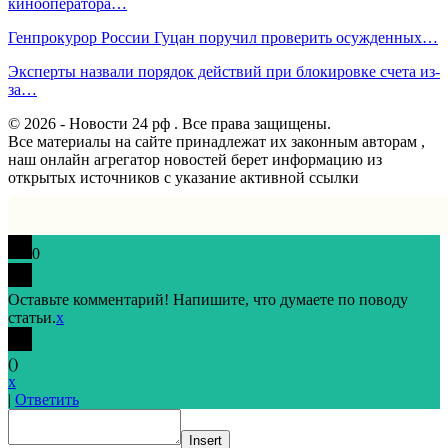
кинооператора…
Генпрокурор России Гуцан поручил проверить осужденных…
Эксперты назвали порядок действий при блокировке счета из-
за…
© 2026 - Новости 24 рф . Все права защищены.
Все материалы на сайте принадлежат их законным авторам ,
наш онлайн агрегатор новостей берет информацию из
открытых источников с указание активной ссылки
0
Оставьте комментарий! Напишите, что думаете по поводу
статьи.
x
(
)
x
|
Ответить
Insert