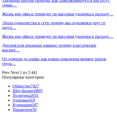
Традиции против свободы: как трансформируется институт
семьи…
Жизнь вне офиса: приведет ли массовая удаленка к распаду…
Эпоха одиночества в сети: почему мы отдаляемся друг от
друга…
Жизнь вне офиса: приведет ли массовая удаленка к распаду…
Диплом или реальные навыки: почему классическое
высшее…
От зумеров до альфа: как новые поколения меняют рынок
труда…
Prev
Next
1 из 2 441
Популярные категории
Общество
7427
Шоу-Бизнес
6895
Политика
2031
Здоровье
419
Кулинария
187
Пикантное
50