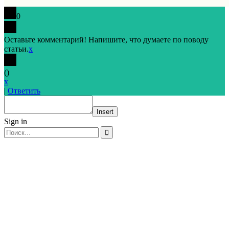
0
Оставьте комментарий! Напишите, что думаете по поводу
статьи.
x
(
)
x
|
Ответить
Insert
Sign in