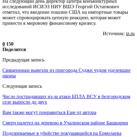
На следующий день директор Центра конъюнктурных
исследований ИСИЭЗ НИУ ВШЭ Георгий Остапкович
отметил, что введение пошлин США на импортные товары
может спровоцировать цепную реакцию, которая может
привести к мировому финансовому кризису.
Источник:
iz.ru
0
150
Поделится
Предыдущая запись
Священники вывезли из пригорода Суджи чудом уцелевшие
иконы
Следующая запись
Число пострадавших из-за атаки БПЛА ВСУ в белгородском
селе выросло до двух
Вам также могут понравиться
Еще от автора
Смерч налетел на деревню в Учалинском районе Башкирии
Подозреваемые в убийстве покушавшейся на Ермолаева