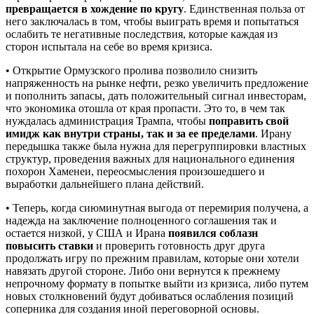
превращается в хождение по кругу
. Единственная польза от
него заключалась в том, чтобы выиграть время и попытаться
ослабить те негативные последствия, которые каждая из
сторон испытала на себе во время кризиса.
• Открытие Ормузского пролива позволило снизить
напряженность на рынке нефти, резко увеличить предложение
и пополнить запасы, дать положительный сигнал инвесторам,
что экономика отошла от края пропасти. Это то, в чем так
нуждалась администрация Трампа, чтобы
поправить свой
имидж как внутри страны, так и за ее пределами
. Ирану
передышка также была нужна для перегруппировки властных
структур, проведения важных для национального единения
похорон Хаменеи, переосмысления произошедшего и
выработки дальнейшего плана действий.
• Теперь, когда сиюминутная выгода от перемирия получена, а
надежда на заключение полноценного соглашения так и
остается низкой, у США и Ирана
появился соблазн
повысить ставки
и проверить готовность друг друга
продолжать игру по прежним правилам, которые они хотели
навязать другой стороне. Либо они вернутся к прежнему
непрочному формату в попытке выйти из кризиса, либо путем
новых столкновений будут добиваться ослабления позиций
соперника для создания иной переговорной основы.