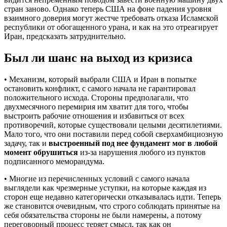
стран заново. Однако теперь США на фоне падения уровня
взаимного доверия могут жестче требовать отказа Исламской
республики от обогащенного урана, и как на это отреагирует
Иран, предсказать затруднительно.
Был ли шанс на выход из кризиса
• Механизм, который выбрали США и Иран в попытке
остановить конфликт, с самого начала не гарантировал
положительного исхода. Стороны предполагали, что
двухмесячного перемирия им хватит для того, чтобы
выстроить рабочие отношения и избавиться от всех
противоречий, которые существовали целыми десятилетиями.
Мало того, что они поставили перед собой сверхамбициозную
задачу, так и
выстроенный под нее фундамент мог в любой
момент обрушиться
из-за нарушения любого из пунктов
подписанного меморандума.
• Многие из перечисленных условий с самого начала
выглядели как чрезмерные уступки, на которые каждая из
сторон еще недавно категорически отказывалась идти. Теперь
же становится очевидным, что строго соблюдать принятые на
себя обязательства стороны не были намерены, а потому
переговорный процесс теряет смысл, так как он