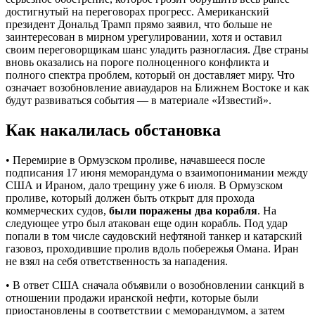
достигнутый на переговорах прогресс. Американский
президент Дональд Трамп прямо заявил, что больше не
заинтересован в мирном урегулировании, хотя и оставил
своим переговорщикам шанс уладить разногласия. Две страны
вновь оказались на пороге полноценного конфликта и
полного спектра проблем, который он доставляет миру. Что
означает возобновление авиаударов на Ближнем Востоке и как
будут развиваться события — в материале «Известий».
Как накалилась обстановка
• Перемирие в Ормузском проливе, начавшееся после
подписания 17 июня меморандума о взаимопонимании между
США и Ираном, дало трещину уже 6 июля. В Ормузском
проливе, который должен быть открыт для прохода
коммерческих судов,
были поражены два корабля
. На
следующее утро был атакован еще один корабль. Под удар
попали в том числе саудовский нефтяной танкер и катарский
газовоз, проходившие пролив вдоль побережья Омана. Иран
не взял на себя ответственность за нападения.
• В ответ США сначала объявили о возобновлении санкций в
отношении продажи иранской нефти, которые были
приостановлены в соответствии с меморандумом, а затем