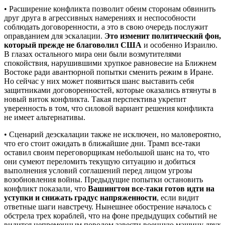
• Расширение конфликта позволит обеим сторонам обвинить
друг друга в агрессивных намерениях и неспособности
соблюдать договоренности, а это в свою очередь послужит
оправданием для эскалации.
Это изменит политический фон,
который прежде не благоволил США
и особенно Израилю.
В глазах остального мира они были возмутителями
спокойствия, нарушившими хрупкое равновесие на Ближнем
Востоке ради авантюрной попытки сменить режим в Иране.
Но сейчас у них может появиться шанс выставить себя
защитниками договоренностей, которые оказались втянуты в
новый виток конфликта. Такая перспектива укрепит
уверенность в том, что силовой вариант решения конфликта
не имеет альтернативы.
• Сценарий деэскалации также не исключен, но маловероятно,
что его стоит ожидать в ближайшие дни. Трамп все-таки
оставил своим переговорщикам небольшой шанс на то, что
они сумеют переломить текущую ситуацию и добиться
выполнения условий соглашений перед лицом угрозы
возобновления войны. Предыдущие попытки остановить
конфликт показали, что
Вашингтон все-таки готов идти на
уступки и снижать градус напряженности
, если видит
ответные шаги навстречу. Нынешнее обострение началось с
обстрела трех кораблей, что на фоне предыдущих событий не
видится непременным поводом завести военную машину двух