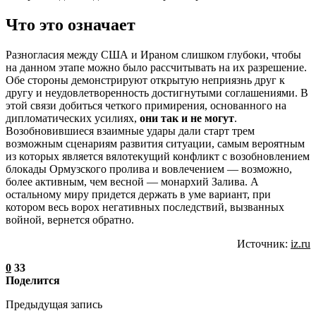
Что это означает
Разногласия между США и Ираном слишком глубоки, чтобы
на данном этапе можно было рассчитывать на их разрешение.
Обе стороны демонстрируют открытую неприязнь друг к
другу и неудовлетворенность достигнутыми соглашениями. В
этой связи добиться четкого примирения, основанного на
дипломатических усилиях,
они так и не могут
.
Возобновившиеся взаимные удары дали старт трем
возможным сценариям развития ситуации, самым вероятным
из которых является вялотекущий конфликт с возобновлением
блокады Ормузского пролива и вовлечением — возможно,
более активным, чем весной — монархий Залива. А
остальному миру придется держать в уме вариант, при
котором весь ворох негативных последствий, вызванных
войной, вернется обратно.
Источник:
iz.ru
0
33
Поделится
Предыдущая запись