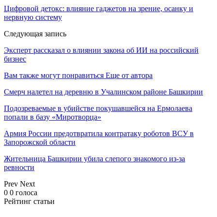
Цифровой детокс: влияние гаджетов на зрение, осанку и
нервную систему
Следующая запись
Эксперт рассказал о влиянии закона об ИИ на российский
бизнес
Вам также могут понравиться
Еще от автора
Смерч налетел на деревню в Учалинском районе Башкирии
Подозреваемые в убийстве покушавшейся на Ермолаева
попали в базу «Миротворца»
Армия России предотвратила контратаку роботов ВСУ в
Запорожской области
Жительница Башкирии убила слепого знакомого из-за
ревности
Prev
Next
0
0
голоса
Рейтинг статьи