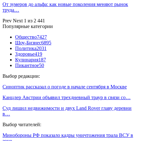
От зумеров до альфа: как новые поколения меняют рынок
труда…
Prev
Next
1 из 2 441
Популярные категории
Общество
7427
Шоу-Бизнес
6895
Политика
2031
Здоровье
419
Кулинария
187
Пикантное
50
Выбор редакции:
Синоптик рассказал о погоде в начале сентября в Москве
Канцлер Австрии объявил трехдневный траур в связи со…
Суд лишил недвижимости и двух Land Rover главу деревни
в…
Выбор читателей:
Минобороны РФ показало кадры уничтожения трала ВСУ в
зоне…