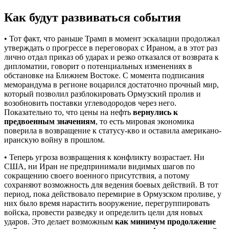
Как будут развиваться события
• Тот факт, что раньше Трамп в момент эскалации продолжал
утверждать о прогрессе в переговорах с Ираном, а в этот раз
лично отдал приказ об ударах и резко отказался от возврата к
дипломатии, говорит о потенциальных изменениях в
обстановке на Ближнем Востоке. С момента подписания
меморандума в регионе воцарился достаточно прочный мир,
который позволил разблокировать Ормузский пролив и
возобновить поставки углеводородов через него.
Показательно то, что цены на нефть
вернулись к
предвоенным значениям
, то есть мировая экономика
поверила в возвращение к статусу-кво и оставила американо-
иранскую войну в прошлом.
• Теперь угроза возвращения к конфликту возрастает. Ни
США, ни Иран не предпринимали видимых шагов по
сокращению своего военного присутствия, а потому
сохраняют возможность для ведения боевых действий. В тот
период, пока действовало перемирие в Ормузском проливе, у
них было время нарастить вооружение, перегруппировать
войска, провести разведку и определить цели для новых
ударов. Это делает возможным
как минимум
продолжение