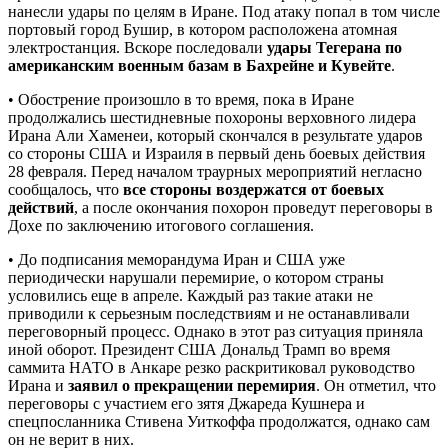
нанесли удары по целям в Иране. Под атаку попал в том числе
портовый город Бушир, в котором расположена атомная
электростанция. Вскоре последовали
удары Тегерана по
американским военным базам в Бахрейне и Кувейте
.
• Обострение произошло в то время, пока в Иране
продолжались шестидневные похороны верховного лидера
Ирана Али Хаменеи, который скончался в результате ударов
со стороны США и Израиля в первый день боевых действия
28 февраля. Перед началом траурных мероприятий негласно
сообщалось, что
все стороны воздержатся от боевых
действий
, а после окончания похорон проведут переговоры в
Дохе по заключению итогового соглашения.
• До подписания меморандума Иран и США уже
периодически нарушали перемирие, о котором страны
условились еще в апреле. Каждый раз такие атаки не
приводили к серьезным последствиям и не останавливали
переговорный процесс. Однако в этот раз ситуация приняла
иной оборот. Президент США Дональд Трамп во время
саммита НАТО в Анкаре резко раскритиковал руководство
Ирана и
заявил о прекращении перемирия
. Он отметил, что
переговоры с участием его зятя Джареда Кушнера и
спецпосланника Стивена Уиткоффа продолжатся, однако сам
он не верит в них.