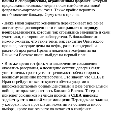
войны в спорадическом, ограниченном формате
, который
продолжался несколько недель после наиболее активной
февральско-мартовской фазы. Также крайне вероятно
возобновление блокады Ормузского пролива.
• Даже такой характер конфликта перечеркивает все ранее
достигнутые договоренности и
возвращает к периоду
неопределенности
, который так стремились завершить и сами
участники, и сторонние наблюдатели. В ближайшие дни
можно ожидать, что такие темы, как закрытие Ормузского
пролива, растущие цены на нефть, развитие ядерной и
ракетной программ Ирана и локальные конфликты на
Ближнем Востоке вновь выйдут на первый план.
• В то же время тот факт, что заключенные соглашения
оказались разорваны, а последние остатки доверия были
уничтожены, грозит усилить решимость обеих сторон к
военному решению противоречий. Это значит, что США и
Иран перейдут от вялотекущего обмена ударами к
широкомасштабным боевым действиям и фазе региональной
войны, которая затронет весь Ближний Восток. Тегеран
призовет союзников из числа прокси, а
США наконец
задействуют в полной мере монархии Персидского залива
,
у которых после провала дипломатии не останется иного
выбора, кроме как открыто включаться в конфликт.