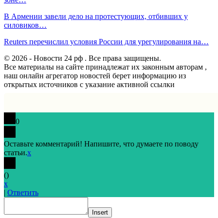
В Армении завели дело на протестующих, отбивших у
силовиков…
Reuters перечислил условия России для урегулирования на…
© 2026 - Новости 24 рф . Все права защищены.
Все материалы на сайте принадлежат их законным авторам ,
наш онлайн агрегатор новостей берет информацию из
открытых источников с указание активной ссылки
0
Оставьте комментарий! Напишите, что думаете по поводу
статьи.
x
(
)
x
|
Ответить
Insert