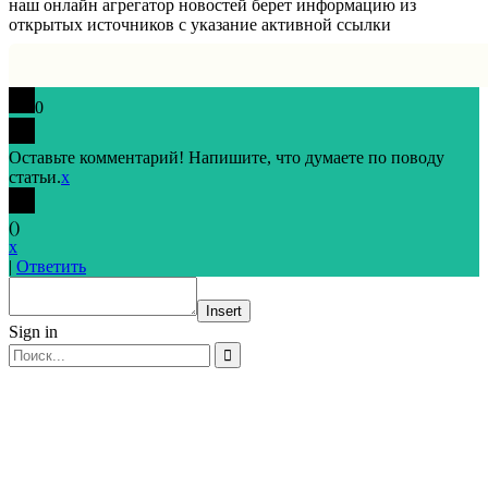
наш онлайн агрегатор новостей берет информацию из
открытых источников с указание активной ссылки
0
Оставьте комментарий! Напишите, что думаете по поводу
статьи.
x
(
)
x
|
Ответить
Insert
Sign in