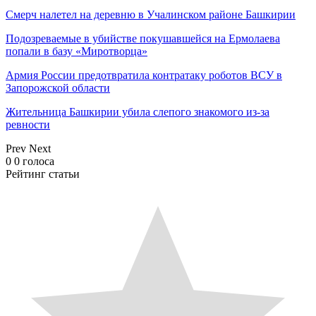
Смерч налетел на деревню в Учалинском районе Башкирии
Подозреваемые в убийстве покушавшейся на Ермолаева
попали в базу «Миротворца»
Армия России предотвратила контратаку роботов ВСУ в
Запорожской области
Жительница Башкирии убила слепого знакомого из-за
ревности
Prev
Next
0
0
голоса
Рейтинг статьи