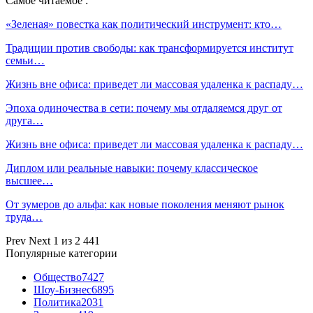
Самое читаемое :
«Зеленая» повестка как политический инструмент: кто…
Традиции против свободы: как трансформируется институт
семьи…
Жизнь вне офиса: приведет ли массовая удаленка к распаду…
Эпоха одиночества в сети: почему мы отдаляемся друг от
друга…
Жизнь вне офиса: приведет ли массовая удаленка к распаду…
Диплом или реальные навыки: почему классическое
высшее…
От зумеров до альфа: как новые поколения меняют рынок
труда…
Prev
Next
1 из 2 441
Популярные категории
Общество
7427
Шоу-Бизнес
6895
Политика
2031