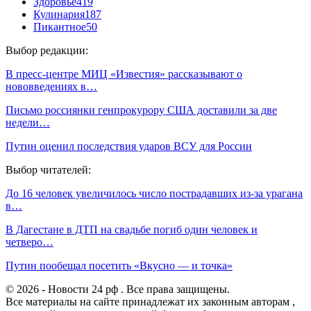
Здоровье
419
Кулинария
187
Пикантное
50
Выбор редакции:
В пресс-центре МИЦ «Известия» рассказывают о
нововведениях в…
Письмо россиянки генпрокурору США доставили за две
недели…
Путин оценил последствия ударов ВСУ для России
Выбор читателей:
До 16 человек увеличилось число пострадавших из-за урагана
в…
В Дагестане в ДТП на свадьбе погиб один человек и
четверо…
Путин пообещал посетить «Вкусно — и точка»
© 2026 - Новости 24 рф . Все права защищены.
Все материалы на сайте принадлежат их законным авторам ,