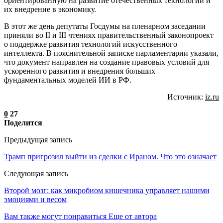
ориентированную на развитие отечественных технологий и
их внедрение в экономику.
В этот же день депутаты Госдумы на пленарном заседании
приняли во II и III чтениях правительственный законопроект
о поддержке развития технологий искусственного
интеллекта. В пояснительной записке парламентарии указали,
что документ направлен на создание правовых условий для
ускоренного развития и внедрения больших
фундаментальных моделей ИИ в РФ.
Источник:
iz.ru
0
27
Поделится
Предыдущая запись
Трамп пригрозил выйти из сделки с Ираном. Что это означает
Следующая запись
Второй мозг: как микробиом кишечника управляет нашими
эмоциями и весом
Вам также могут понравиться
Еще от автора