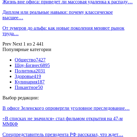
Жизнь вне офиса: приведет ли массовая удаленка к распаду…
Диплом или реальные навыки: почему классическое
высшее…
От зумеров до альфа: как новые поколения меняют рынок
труда…
Prev
Next
1 из 2 441
Популярные категории
Общество
7427
Шоу-Бизнес
6895
Политика
2031
Здоровье
419
Кулинария
187
Пикантное
50
Выбор редакции:
В офисе Зеленского опровергли уголовное преследование…
«В списках не значился» стал фильмом открытия на 47-м
ММКФ
Спецпредставитель президента РФ рассказал, что ждет…