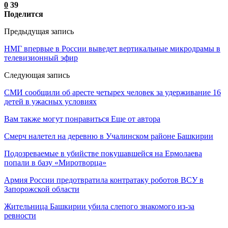
0
39
Поделится
Предыдущая запись
НМГ впервые в России выведет вертикальные микродрамы в
телевизионный эфир
Следующая запись
СМИ сообщили об аресте четырех человек за удерживание 16
детей в ужасных условиях
Вам также могут понравиться
Еще от автора
Смерч налетел на деревню в Учалинском районе Башкирии
Подозреваемые в убийстве покушавшейся на Ермолаева
попали в базу «Миротворца»
Армия России предотвратила контратаку роботов ВСУ в
Запорожской области
Жительница Башкирии убила слепого знакомого из-за
ревности