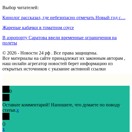
Выбор читателей:
Кинолог рассказал, где небезопасно отмечать Новый год с…
Жареные кабачки в томатном соусе
В аэропорту Саратова ввели временные ограничения на
полеты
© 2026 - Новости 24 рф . Все права защищены.
Все материалы на сайте принадлежат их законным авторам ,
наш онлайн агрегатор новостей берет информацию из
открытых источников с указание активной ссылки
0
Оставьте комментарий! Напишите, что думаете по поводу
статьи.
x
(
)
x