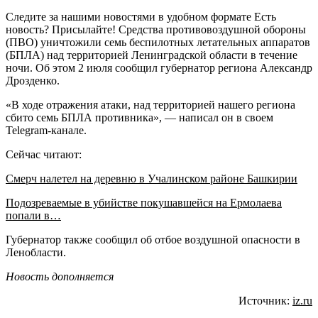
Следите за нашими новостями в удобном формате Есть
новость? Присылайте! Средства противовоздушной обороны
(ПВО) уничтожили семь беспилотных летательных аппаратов
(БПЛА) над территорией Ленинградской области в течение
ночи. Об этом 2 июля сообщил губернатор региона Александр
Дрозденко.
«В ходе отражения атаки, над территорией нашего региона
сбито семь БПЛА противника», — написал он в своем
Telegram-канале.
Сейчас читают:
Смерч налетел на деревню в Учалинском районе Башкирии
Подозреваемые в убийстве покушавшейся на Ермолаева
попали в…
Губернатор также сообщил об отбое воздушной опасности в
Ленобласти.
Новость дополняется
Источник:
iz.ru