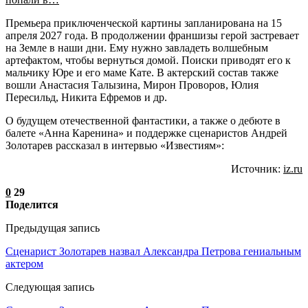
Премьера приключенческой картины запланирована на 15
апреля 2027 года. В продолжении франшизы герой застревает
на Земле в наши дни. Ему нужно завладеть волшебным
артефактом, чтобы вернуться домой. Поиски приводят его к
мальчику Юре и его маме Кате. В актерский состав также
вошли Анастасия Талызина, Мирон Проворов, Юлия
Пересильд, Никита Ефремов и др.
О будущем отечественной фантастики, а также о дебюте в
балете «Анна Каренина» и поддержке сценаристов Андрей
Золотарев рассказал в интервью «Известиям»:
Источник:
iz.ru
0
29
Поделится
Предыдущая запись
Сценарист Золотарев назвал Александра Петрова гениальным
актером
Следующая запись