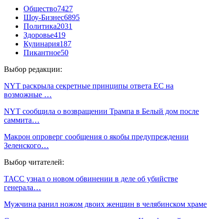
Общество
7427
Шоу-Бизнес
6895
Политика
2031
Здоровье
419
Кулинария
187
Пикантное
50
Выбор редакции:
NYT раскрыла секретные принципы ответа ЕС на
возможные …
NYT сообщила о возвращении Трампа в Белый дом после
саммита…
Макрон опроверг сообщения о якобы предупреждении
Зеленского…
Выбор читателей:
ТАСС узнал о новом обвинении в деле об убийстве
генерала…
Мужчина ранил ножом двоих женщин в челябинском храме