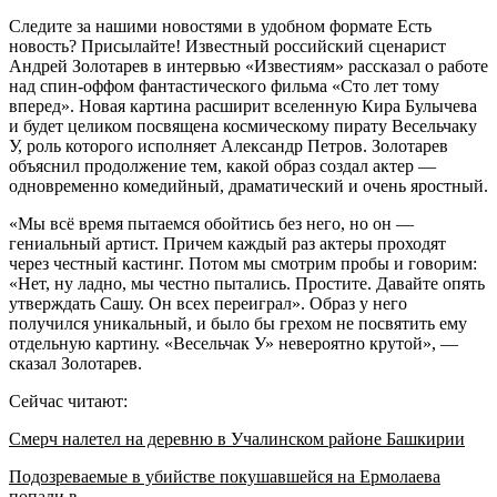
Следите за нашими новостями в удобном формате Есть
новость? Присылайте! Известный российский сценарист
Андрей Золотарев в интервью «Известиям» рассказал о работе
над спин-оффом фантастического фильма «Сто лет тому
вперед». Новая картина расширит вселенную Кира Булычева
и будет целиком посвящена космическому пирату Весельчаку
У, роль которого исполняет Александр Петров. Золотарев
объяснил продолжение тем, какой образ создал актер —
одновременно комедийный, драматический и очень яростный.
«Мы всё время пытаемся обойтись без него, но он —
гениальный артист. Причем каждый раз актеры проходят
через честный кастинг. Потом мы смотрим пробы и говорим:
«Нет, ну ладно, мы честно пытались. Простите. Давайте опять
утверждать Сашу. Он всех переиграл». Образ у него
получился уникальный, и было бы грехом не посвятить ему
отдельную картину. «Весельчак У» невероятно крутой», —
сказал Золотарев.
Сейчас читают:
Смерч налетел на деревню в Учалинском районе Башкирии
Подозреваемые в убийстве покушавшейся на Ермолаева
попали в…