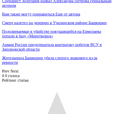
Сценарист Золотарев назвал Александра Петрова гениальным
актером
Вам также могут понравиться
Еще от автора
Смерч налетел на деревню в Учалинском районе Башкирии
Подозреваемые в убийстве покушавшейся на Ермолаева
попали в базу «Миротворца»
Армия России предотвратила контратаку роботов ВСУ в
Запорожской области
Жительница Башкирии убила слепого знакомого из-за
ревности
Prev
Next
0
0
голоса
Рейтинг статьи