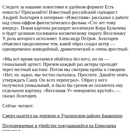
Следите за нашими новостями в удобном формате Есть
новость? Присылайте! Известный российский сценарист
Андрей Золотарев в интервью «Известиям» рассказал о работе
над спин-оффом фантастического фильма «Сто лет тому
вперед». Новая картина расширит вселенную Кира Булычева
и будет целиком посвящена космическому пирату Весельчаку
У, роль которого исполняет Александр Петров. Золотарев
объяснил продолжение тем, какой образ создал актер —
одновременно комедийный, драматический и очень яростный.
«Мы всё время пытаемся обойтись без него, но он —
гениальный артист. Причем каждый раз актеры проходят
через честный кастинг. Потом мы смотрим пробы и говорим:
«Нет, ну ладно, мы честно пытались. Простите. Давайте опять
утверждать Сашу. Он всех переиграл». Образ у него
получился уникальный, и было бы грехом не посвятить ему
отдельную картину. «Весельчак У» невероятно крутой», —
сказал Золотарев.
Сейчас читают:
Смерч налетел на деревню в Учалинском районе Башкирии
Подозреваемые в убийстве покушавшейся на Ермолаева
попали в…