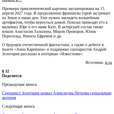
Премьера приключенческой картины запланирована на 15
апреля 2027 года. В продолжении франшизы герой застревает
на Земле в наши дни. Ему нужно завладеть волшебным
артефактом, чтобы вернуться домой. Поиски приводят его к
мальчику Юре и его маме Кате. В актерский состав также
вошли Анастасия Талызина, Мирон Проворов, Юлия
Пересильд, Никита Ефремов и др.
О будущем отечественной фантастики, а также о дебюте в
балете «Анна Каренина» и поддержке сценаристов Андрей
Золотарев рассказал в интервью «Известиям»:
Источник:
iz.ru
0
32
Поделится
Предыдущая запись
Сценарист Золотарев назвал Александра Петрова гениальным
актером
Следующая запись