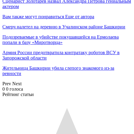
Сценарист Золотарев назвал Александра Петрова гениальным
актером
Вам также могут понравиться
Еще от автора
Смерч налетел на деревню в Учалинском районе Башкирии
Подозреваемые в убийстве покушавшейся на Ермолаева
попали в базу «Миротворца»
Армия России предотвратила контратаку роботов ВСУ в
Запорожской области
Жительница Башкирии убила слепого знакомого из-за
ревности
Prev
Next
0
0
голоса
Рейтинг статьи