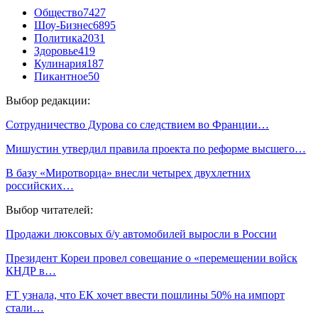
Общество
7427
Шоу-Бизнес
6895
Политика
2031
Здоровье
419
Кулинария
187
Пикантное
50
Выбор редакции:
Сотрудничество Дурова со следствием во Франции…
Мишустин утвердил правила проекта по реформе высшего…
В базу «Миротворца» внесли четырех двухлетних
российских…
Выбор читателей:
Продажи люксовых б/у автомобилей выросли в России
Президент Кореи провел совещание о «перемещении войск
КНДР в…
FT узнала, что ЕК хочет ввести пошлины 50% на импорт
стали…