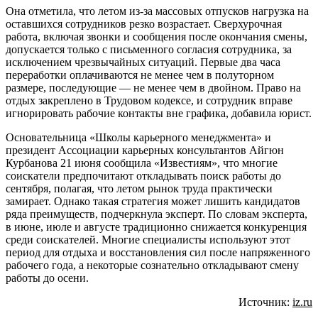
Она отметила, что летом из-за массовых отпусков нагрузка на
оставшихся сотрудников резко возрастает. Сверхурочная
работа, включая звонки и сообщения после окончания смены,
допускается только с письменного согласия сотрудника, за
исключением чрезвычайных ситуаций. Первые два часа
переработки оплачиваются не менее чем в полуторном
размере, последующие — не менее чем в двойном. Право на
отдых закреплено в Трудовом кодексе, и сотрудник вправе
игнорировать рабочие контакты вне графика, добавила юрист.
Основательница «Школы карьерного менеджмента» и
президент Ассоциации карьерных консультантов Айгюн
Курбанова 21 июня сообщила «Известиям», что многие
соискатели предпочитают откладывать поиск работы до
сентября, полагая, что летом рынок труда практически
замирает. Однако такая стратегия может лишить кандидатов
ряда преимуществ, подчеркнула эксперт. По словам эксперта,
в июне, июле и августе традиционно снижается конкуренция
среди соискателей. Многие специалисты используют этот
период для отдыха и восстановления сил после напряженного
рабочего года, а некоторые сознательно откладывают смену
работы до осени.
Источник:
iz.ru