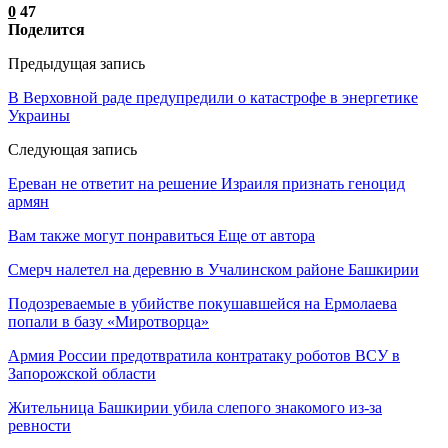
0
47
Поделится
Предыдущая запись
В Верховной раде предупредили о катастрофе в энергетике
Украины
Следующая запись
Ереван не ответит на решение Израиля признать геноцид
армян
Вам также могут понравиться
Еще от автора
Смерч налетел на деревню в Учалинском районе Башкирии
Подозреваемые в убийстве покушавшейся на Ермолаева
попали в базу «Миротворца»
Армия России предотвратила контратаку роботов ВСУ в
Запорожской области
Жительница Башкирии убила слепого знакомого из-за
ревности