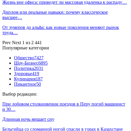
Жизнь вне офиса: приведет ли массовая удаленка к распаду…
Диплом или реальные навыки: почему классическое
высшее…
От зумеров до альфа: как новые поколения меняют рынок
труда…
Prev
Next
1 из 2 441
Популярные категории
Общество
7427
Шоу-Бизнес
6895
Политика
2031
Здоровье
419
Кулинария
187
Пикантное
50
Выбор редакции:
При лобовом столкновении поездов в Перу погиб машинист
и 30…
Длинная ночь мешает сну
Бельгийца со сломанной ногой спасли в горах в Казахстане