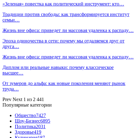
«Зеленая» повестка как политический инструмент: кто…
Традиции против свободы: как трансформируется институт
семьи…
Жизнь вне офиса: приведет ли массовая удаленка к распаду…
Эпоха одиночества в сети: почему мы отдаляемся друг от
друга…
Жизнь вне офиса: приведет ли массовая удаленка к распаду…
Диплом или реальные навыки: почему классическое
высшее…
От зумеров до альфа: как новые поколения меняют рынок
труда…
Prev
Next
1 из 2 441
Популярные категории
Общество
7427
Шоу-Бизнес
6895
Политика
2031
Здоровье
419
Кулинария
187