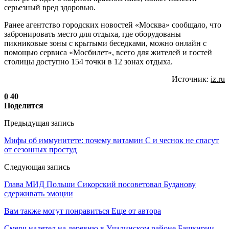
серьезный вред здоровью.
Ранее агентство городских новостей «Москва» сообщало, что
забронировать место для отдыха, где оборудованы
пикниковые зоны с крытыми беседками, можно онлайн с
помощью сервиса «Мосбилет», всего для жителей и гостей
столицы доступно 154 точки в 12 зонах отдыха.
Источник:
iz.ru
0
40
Поделится
Предыдущая запись
Мифы об иммунитете: почему витамин С и чеснок не спасут
от сезонных простуд
Следующая запись
Глава МИД Польши Сикорский посоветовал Буданову
сдерживать эмоции
Вам также могут понравиться
Еще от автора
Смерч налетел на деревню в Учалинском районе Башкирии