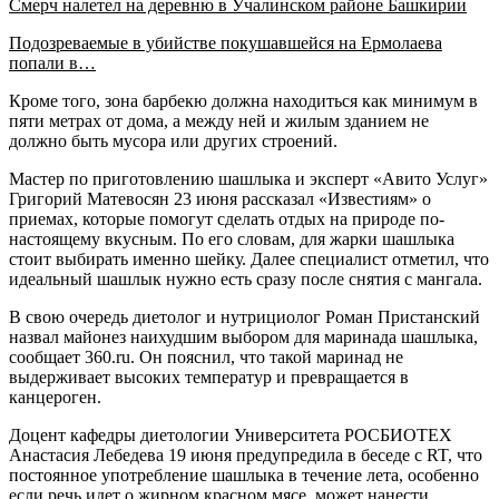
Смерч налетел на деревню в Учалинском районе Башкирии
Подозреваемые в убийстве покушавшейся на Ермолаева
попали в…
Кроме того, зона барбекю должна находиться как минимум в
пяти метрах от дома, а между ней и жилым зданием не
должно быть мусора или других строений.
Мастер по приготовлению шашлыка и эксперт «Авито Услуг»
Григорий Матевосян 23 июня рассказал «Известиям» о
приемах, которые помогут сделать отдых на природе по-
настоящему вкусным. По его словам, для жарки шашлыка
стоит выбирать именно шейку. Далее специалист отметил, что
идеальный шашлык нужно есть сразу после снятия с мангала.
В свою очередь диетолог и нутрициолог Роман Пристанский
назвал майонез наихудшим выбором для маринада шашлыка,
сообщает 360.ru. Он пояснил, что такой маринад не
выдерживает высоких температур и превращается в
канцероген.
Доцент кафедры диетологии Университета РОСБИОТЕХ
Анастасия Лебедева 19 июня предупредила в беседе с RT, что
постоянное употребление шашлыка в течение лета, особенно
если речь идет о жирном красном мясе, может нанести