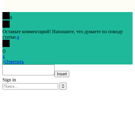
0
Оставьте комментарий! Напишите, что думаете по поводу
статьи.
x
(
)
x
|
Ответить
Insert
Sign in