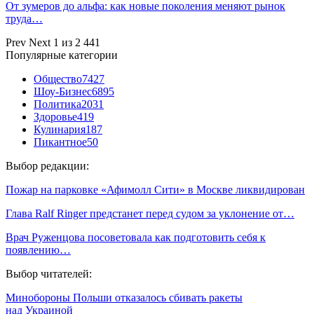
От зумеров до альфа: как новые поколения меняют рынок
труда…
Prev
Next
1 из 2 441
Популярные категории
Общество
7427
Шоу-Бизнес
6895
Политика
2031
Здоровье
419
Кулинария
187
Пикантное
50
Выбор редакции:
Пожар на парковке «Афимолл Сити» в Москве ликвидирован
Глава Ralf Ringer предстанет перед судом за уклонение от…
Врач Руженцова посоветовала как подготовить себя к
появлению…
Выбор читателей:
Минобороны Польши отказалось сбивать ракеты
над Украиной