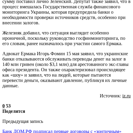
сумму поставил лично Зеленский. Депутат также заявил, что в
процесс вмешалась Государственная служба финансового
мониторинга Украины, которая предупредила банки о
необходимости проверки источников средств, особенно при
внесении залогов.
Железняк добавил, что ситуация выглядит особенно
ироничной, поскольку руководство госфинмониторинга, по
его словам, ранее назначалось при участии самого Ермака.
Адвокат Ермака Игорь Фомин 15 мая заявил, что украинские
банки отказываются обслуживать переводы денег на залог в
140 млн гривен (около $3,1 млн) для арестованного экс-главы
офиса президента. Он также охарактеризовал происходящее
как «шоу» и заявил, что на людей, которые пытаются
перевести деньги, оказывают давление, публикуя их личные
данные.
Источник:
iz.ru
0
53
Поделится
Предыдущая запись
Банк ДОМ.РФ подписал первые договоры с «зонтичным»