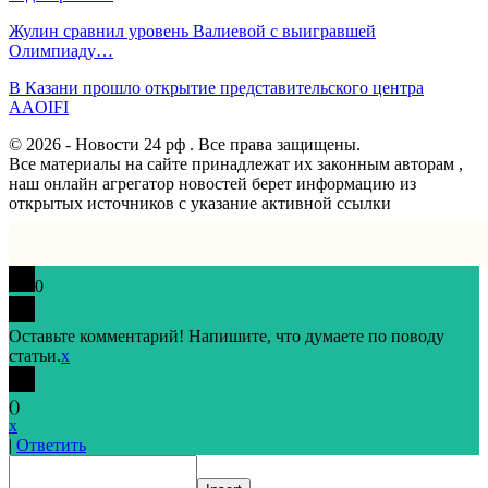
Жулин сравнил уровень Валиевой с выигравшей
Олимпиаду…
В Казани прошло открытие представительского центра
AAOIFI
© 2026 - Новости 24 рф . Все права защищены.
Все материалы на сайте принадлежат их законным авторам ,
наш онлайн агрегатор новостей берет информацию из
открытых источников с указание активной ссылки
0
Оставьте комментарий! Напишите, что думаете по поводу
статьи.
x
(
)
x
|
Ответить