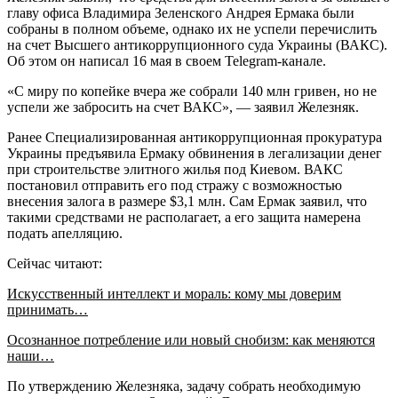
главу офиса Владимира Зеленского Андрея Ермака были
собраны в полном объеме, однако их не успели перечислить
на счет Высшего антикоррупционного суда Украины (ВАКС).
Об этом он написал 16 мая в своем Telegram-канале.
«С миру по копейке вчера же собрали 140 млн гривен, но не
успели же забросить на счет ВАКС», — заявил Железняк.
Ранее Специализированная антикоррупционная прокуратура
Украины предъявила Ермаку обвинения в легализации денег
при строительстве элитного жилья под Киевом. ВАКС
постановил отправить его под стражу с возможностью
внесения залога в размере $3,1 млн. Сам Ермак заявил, что
такими средствами не располагает, а его защита намерена
подать апелляцию.
Сейчас читают:
Искусственный интеллект и мораль: кому мы доверим
принимать…
Осознанное потребление или новый снобизм: как меняются
наши…
По утверждению Железняка, задачу собрать необходимую