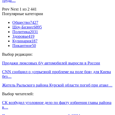
труда…
Prev
Next
1 из 2 441
Популярные категории
Общество
7427
Шоу-Бизнес
6895
Политика
2031
Здоровье
419
Кулинария
187
Пикантное
50
Выбор редакции:
Продажи люксовых б/у автомобилей выросли в России
CNN сообщил о «серьезной проблеме на поле боя» для Киева
без…
Житель Рыльского района Курской области погиб при атаке…
Выбор читателей:
СК возбудил уголовное дело по факту избиения главы района
в…