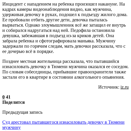
Инцидент с нападением на ребенка произошел накануне. На
кадрах камеры видеонаблюдения видно, как мужчина,
удерживая девочку в руках, подошел к подъезду жилого дома.
Ее пробовали отбить другие дети, девочка пыталась
вырваться. Однако злоумышленник всё же затащил ее внутрь
и собирался надругаться над ней. Педофила остановила
девушка, забежавшая в подъезд из-за криков детей. Она
забрала ребенка и сфотографировала маньяка. Мужчину
задержали по горячим следам, мать девочки рассказала, что с
ее дочерью всё в порядке.
Позднее местная жительница рассказала, что пытавшийся
изнасиловать девочку в Тюмени мужчина оказался ее соседом.
По словам собеседницы, прибывшие правоохранители также
застали его в квартире в состоянии алкогольного опьянения.
Источник:
iz.ru
0
41
Поделится
Предыдущая запись
Суд арестовал пытавшегося изнасиловать девочку в Тюмени
мужчину