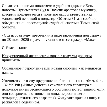
Следите за нашими новостями в удобном формате Есть
новость? Присылайте! Суд в Тюмени арестовал мужчину,
который подозревается в попытке надругательства над
малолетней девочкой в подъезде. Об этом 31 мая сообщили в
объединенной пресс-службе судебной системы Тюменской
области.
«Суд избрал меру пресечения в виде заключения под стражу
по 28 июля 2026 года», — указано в мессенджере «Макс».
Сейчас читают:
Искусственный интеллект и мораль: кому мы доверим
принимать…
Осознанное потребление или новый снобизм: как меняются
наши…
Уточняется, что ему предъявлено обвинение по п. «б» ч. 4 ст.
132 УК РФ («Иные действия сексуального характера с
использованием беспомощного состояния потерпевшего, если
они совершены в отношении лица, не достигшего
четырнадцатилетнего возраста»). Фигурант признал вину и
раскаялся в содеянном.