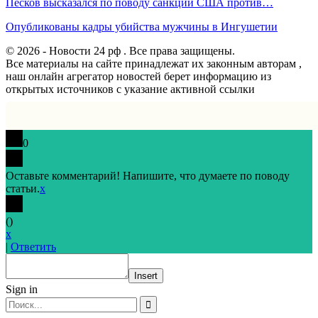
Песков высказался по поводу санкций США против…
Опубликованы кадры убийства мужчины в Ингушетии
© 2026 - Новости 24 рф . Все права защищены.
Все материалы на сайте принадлежат их законным авторам ,
наш онлайн агрегатор новостей берет информацию из
открытых источников с указание активной ссылки
0
Оставьте комментарий! Напишите, что думаете по поводу
статьи.
x
(
)
x
|
Ответить
Insert
Sign in