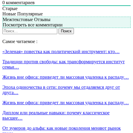
0
комментариев
Старые
Новые
Популярные
Межтекстовые Отзывы
Посмотреть все комментарии
Самое читаемое :
«Зеленая» повестка как политический инструмент: кто…
Традиции против свободы: как трансформируется институт
семьи…
Жизнь вне офиса: приведет ли массовая удаленка к распаду…
Эпоха одиночества в сети: почему мы отдаляемся друг от
друга…
Жизнь вне офиса: приведет ли массовая удаленка к распаду…
Диплом или реальные навыки: почему классическое
высшее…
От зумеров до альфа: как новые поколения меняют рынок