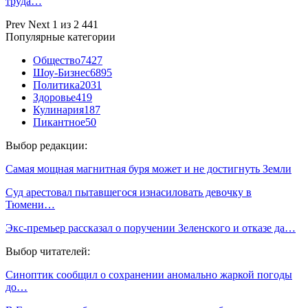
труда…
Prev
Next
1 из 2 441
Популярные категории
Общество
7427
Шоу-Бизнес
6895
Политика
2031
Здоровье
419
Кулинария
187
Пикантное
50
Выбор редакции:
Самая мощная магнитная буря может и не достигнуть Земли
Суд арестовал пытавшегося изнасиловать девочку в
Тюмени…
Экс-премьер рассказал о поручении Зеленского и отказе да…
Выбор читателей:
Синоптик сообщил о сохранении аномально жаркой погоды
до…