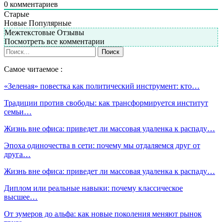
0
комментариев
Старые
Новые
Популярные
Межтекстовые Отзывы
Посмотреть все комментарии
Самое читаемое :
«Зеленая» повестка как политический инструмент: кто…
Традиции против свободы: как трансформируется институт
семьи…
Жизнь вне офиса: приведет ли массовая удаленка к распаду…
Эпоха одиночества в сети: почему мы отдаляемся друг от
друга…
Жизнь вне офиса: приведет ли массовая удаленка к распаду…
Диплом или реальные навыки: почему классическое
высшее…
От зумеров до альфа: как новые поколения меняют рынок