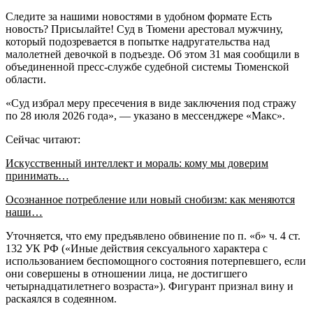
Следите за нашими новостями в удобном формате Есть
новость? Присылайте! Суд в Тюмени арестовал мужчину,
который подозревается в попытке надругательства над
малолетней девочкой в подъезде. Об этом 31 мая сообщили в
объединенной пресс-службе судебной системы Тюменской
области.
«Суд избрал меру пресечения в виде заключения под стражу
по 28 июля 2026 года», — указано в мессенджере «Макс».
Сейчас читают:
Искусственный интеллект и мораль: кому мы доверим
принимать…
Осознанное потребление или новый снобизм: как меняются
наши…
Уточняется, что ему предъявлено обвинение по п. «б» ч. 4 ст.
132 УК РФ («Иные действия сексуального характера с
использованием беспомощного состояния потерпевшего, если
они совершены в отношении лица, не достигшего
четырнадцатилетнего возраста»). Фигурант признал вину и
раскаялся в содеянном.