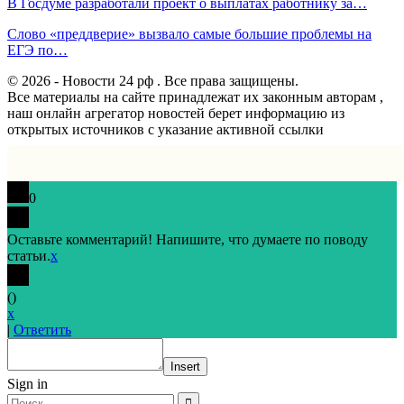
В Госдуме разработали проект о выплатах работнику за…
Слово «преддверие» вызвало самые большие проблемы на
ЕГЭ по…
© 2026 - Новости 24 рф . Все права защищены.
Все материалы на сайте принадлежат их законным авторам ,
наш онлайн агрегатор новостей берет информацию из
открытых источников с указание активной ссылки
0
Оставьте комментарий! Напишите, что думаете по поводу
статьи.
x
(
)
x
|
Ответить
Insert
Sign in