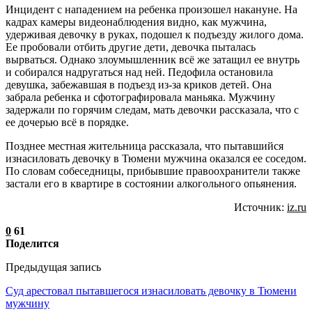
Инцидент с нападением на ребенка произошел накануне. На
кадрах камеры видеонаблюдения видно, как мужчина,
удерживая девочку в руках, подошел к подъезду жилого дома.
Ее пробовали отбить другие дети, девочка пыталась
вырваться. Однако злоумышленник всё же затащил ее внутрь
и собирался надругаться над ней. Педофила остановила
девушка, забежавшая в подъезд из-за криков детей. Она
забрала ребенка и сфотографировала маньяка. Мужчину
задержали по горячим следам, мать девочки рассказала, что с
ее дочерью всё в порядке.
Позднее местная жительница рассказала, что пытавшийся
изнасиловать девочку в Тюмени мужчина оказался ее соседом.
По словам собеседницы, прибывшие правоохранители также
застали его в квартире в состоянии алкогольного опьянения.
Источник:
iz.ru
0
61
Поделится
Предыдущая запись
Суд арестовал пытавшегося изнасиловать девочку в Тюмени
мужчину