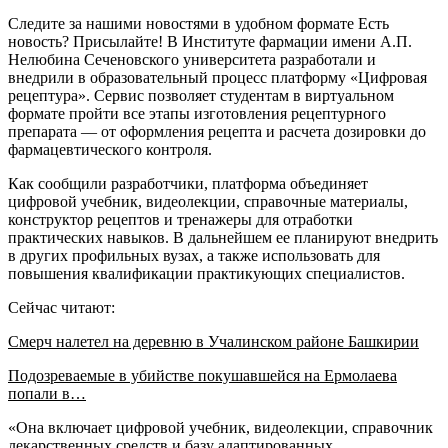
Следите за нашими новостями в удобном формате Есть
новость? Присылайте! В Институте фармации имени А.П.
Нелюбина Сеченовского университета разработали и
внедрили в образовательный процесс платформу «Цифровая
рецептура». Сервис позволяет студентам в виртуальном
формате пройти все этапы изготовления рецептурного
препарата — от оформления рецепта и расчета дозировки до
фармацевтического контроля.
Как сообщили разработчики, платформа объединяет
цифровой учебник, видеолекции, справочные материалы,
конструктор рецептов и тренажеры для отработки
практических навыков. В дальнейшем ее планируют внедрить
в других профильных вузах, а также использовать для
повышения квалификации практикующих специалистов.
Сейчас читают:
Смерч налетел на деревню в Учалинском районе Башкирии
Подозреваемые в убийстве покушавшейся на Ермолаева
попали в…
«Она включает цифровой учебник, видеолекции, справочник
лекарственных средств и базу адаптированных