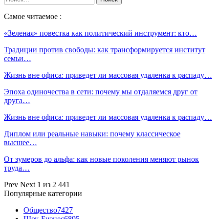
Самое читаемое :
«Зеленая» повестка как политический инструмент: кто…
Традиции против свободы: как трансформируется институт
семьи…
Жизнь вне офиса: приведет ли массовая удаленка к распаду…
Эпоха одиночества в сети: почему мы отдаляемся друг от
друга…
Жизнь вне офиса: приведет ли массовая удаленка к распаду…
Диплом или реальные навыки: почему классическое
высшее…
От зумеров до альфа: как новые поколения меняют рынок
труда…
Prev
Next
1 из 2 441
Популярные категории
Общество
7427
Шоу-Бизнес
6895