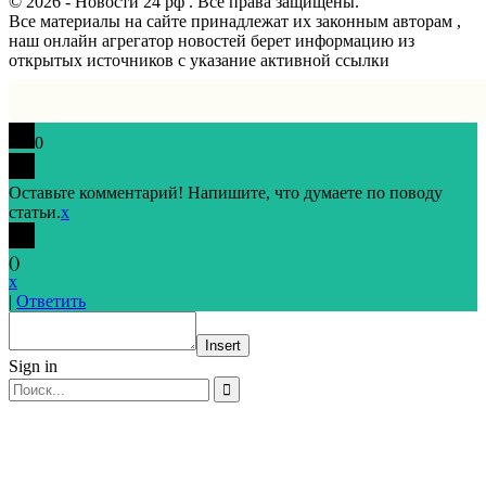
© 2026 - Новости 24 рф . Все права защищены.
Все материалы на сайте принадлежат их законным авторам ,
наш онлайн агрегатор новостей берет информацию из
открытых источников с указание активной ссылки
0
Оставьте комментарий! Напишите, что думаете по поводу
статьи.
x
(
)
x
|
Ответить
Insert
Sign in