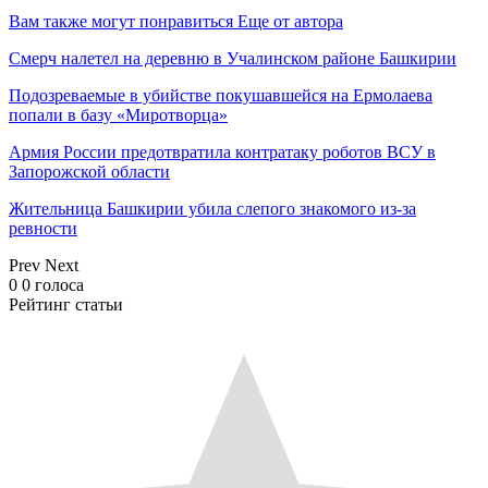
Вам также могут понравиться
Еще от автора
Смерч налетел на деревню в Учалинском районе Башкирии
Подозреваемые в убийстве покушавшейся на Ермолаева
попали в базу «Миротворца»
Армия России предотвратила контратаку роботов ВСУ в
Запорожской области
Жительница Башкирии убила слепого знакомого из-за
ревности
Prev
Next
0
0
голоса
Рейтинг статьи