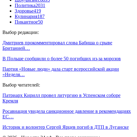
Политика
2031
Здоровье
419
Кулинария
187
Пикантное
50
Выбор редакции:
Дмитриев прокомментировал слова Бабиша о срыве
Британией…
В Польше сообщили о более 50 погибших из-за морозов
Партия «Новые люди» дала старт всероссийской акции
«Неделя…
Выбор читателей:
Патриарх Кирилл провел литургию в Успенском соборе
Кремля
Росавиация увидела санкционное давление в рекомендациях
ЕС…
Историк и волонтер Сергей Ярцев погиб в ДТП в Луганске