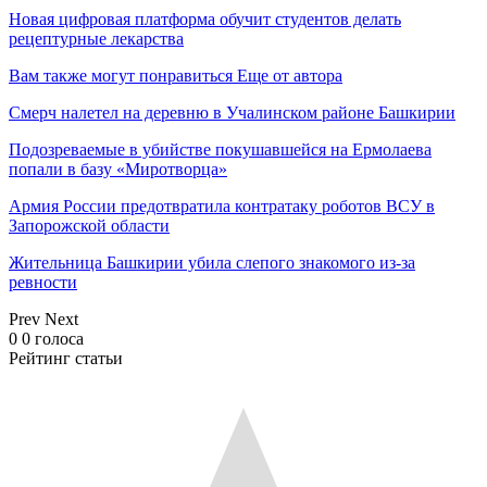
Новая цифровая платформа обучит студентов делать
рецептурные лекарства
Вам также могут понравиться
Еще от автора
Смерч налетел на деревню в Учалинском районе Башкирии
Подозреваемые в убийстве покушавшейся на Ермолаева
попали в базу «Миротворца»
Армия России предотвратила контратаку роботов ВСУ в
Запорожской области
Жительница Башкирии убила слепого знакомого из-за
ревности
Prev
Next
0
0
голоса
Рейтинг статьи