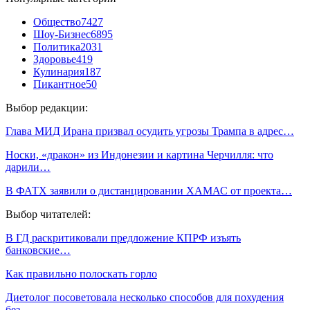
Общество
7427
Шоу-Бизнес
6895
Политика
2031
Здоровье
419
Кулинария
187
Пикантное
50
Выбор редакции:
Глава МИД Ирана призвал осудить угрозы Трампа в адрес…
Носки, «дракон» из Индонезии и картина Черчилля: что
дарили…
В ФАТХ заявили о дистанцировании ХАМАС от проекта…
Выбор читателей:
В ГД раскритиковали предложение КПРФ изъять
банковские…
Как правильно полоскать горло
Диетолог посоветовала несколько способов для похудения
без…