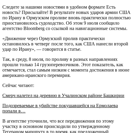
Следите за нашими новостями в удобном формате Есть
новость? Присылайте! В результате новых ударов армии США
по Ирану в Ормузском проливе вновь практически полностью
приостановилось судоходство. Об этом 9 июля сообщило
агентство Bloomberg со ссылкой на навигационные системы.
«Движение через Ормузский пролив практически
остановилось в четверг после того, как США нанесли второй
удар по Ирану», — говорится в статье.
Так, в среду, 8 июля, по проливу в разных направлениях
прошли только 14 грузоперевозчиков. Этот показатель, как
отмечается, стал самым низким с момента достижения в июне
американо-иранского перемирия.
Сейчас читают:
Смерч налетел на деревню в Учалинском районе Башкирии
Подозреваемые в убийстве покушавшейся на Ермолаева
попали в…
В агентстве уточнили, что все передвижения по этому
участку в основном происходили по утвержденному
Тегераном маршруту в то время, как предложенный