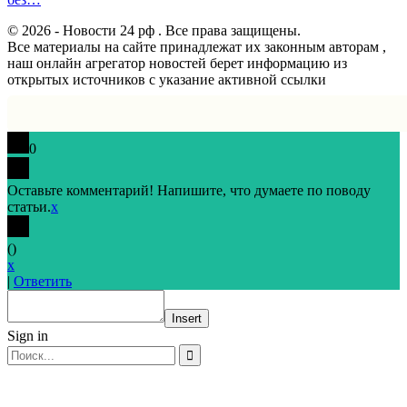
© 2026 - Новости 24 рф . Все права защищены.
Все материалы на сайте принадлежат их законным авторам ,
наш онлайн агрегатор новостей берет информацию из
открытых источников с указание активной ссылки
0
Оставьте комментарий! Напишите, что думаете по поводу
статьи.
x
(
)
x
|
Ответить
Insert
Sign in