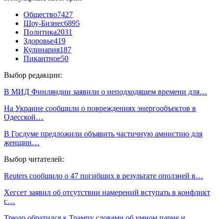
Общество
7427
Шоу-Бизнес
6895
Политика
2031
Здоровье
419
Кулинария
187
Пикантное
50
Выбор редакции:
В МИД Финляндии заявили о неподходящем времени для…
На Украине сообщили о повреждениях энергообъектов в
Одесской…
В Госдуме предложили объявить частичную амнистию для
женщин…
Выбор читателей:
Reuters сообщило о 47 погибших в результате оползней в…
Хегсет заявил об отсутствии намерений вступать в конфликт
с…
Трюдо обратился к Трампу словами об умном парне и