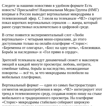
Следите за нашими новостями в удобном формате Есть
новость? Присылайте! Национальная Медиа Группа (НМГ)
впервые в России выводит вертикальные микродрамы в
телевизионный эфир. С 3 июля на телеканале «ЧЕ!» стартует
показ коротких вертикальных сериалов — жанра, который
ранее существовал исключительно в цифровой среде.
В сетке появится экспериментальный слот «Люби
вертикально» с четырьмя мини-сериалами, до этого
доступными только на онлайн-платформе «Сторис»:
«Беременна от олигарха», «Босс на одну ночь», «Близняшки.
Борьба за наследника» и «Гол прямо в сердце».
Зрителей телеканала ждут динамичный сюжет и максимум
эмоций в каждой минуте просмотра: любовь, интриги,
семейные тайны, борьба за наследство, неожиданные
повороты — всё то, за что микродрамы полюбили на
мобильных платформах.
Вертикальный формат — один из самых быстрорастущих
сегментов медиапотребления в мире. «ЧЕ!» интегрирует этот
тренд в телевизионную среду, создавая новую нишу на стыке
мобильного и традиционного просмотра. На платформе
«Сторис» микродрамы стабильно собирают широкую