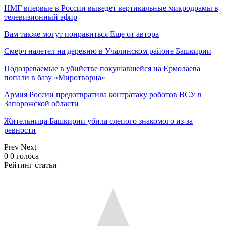
НМГ впервые в России выведет вертикальные микродрамы в
телевизионный эфир
Вам также могут понравиться
Еще от автора
Смерч налетел на деревню в Учалинском районе Башкирии
Подозреваемые в убийстве покушавшейся на Ермолаева
попали в базу «Миротворца»
Армия России предотвратила контратаку роботов ВСУ в
Запорожской области
Жительница Башкирии убила слепого знакомого из-за
ревности
Prev
Next
0
0
голоса
Рейтинг статьи