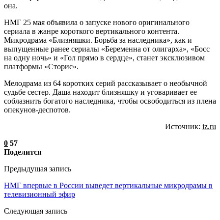
она.
НМГ 25 мая объявила о запуске нового оригинального
сериала в жанре короткого вертикального контента.
Микродрама «Близняшки. Борьба за наследника», как и
выпущенные ранее сериалы «Беременна от олигарха», «Босс
на одну ночь» и «Гол прямо в сердце», станет эксклюзивом
платформы «Сторис».
Мелодрама из 64 коротких серий рассказывает о необычной
судьбе сестер. Даша находит близняшку и уговаривает ее
соблазнить богатого наследника, чтобы освободиться из плена
опекунов-деспотов.
Источник:
iz.ru
0
57
Поделится
Предыдущая запись
НМГ впервые в России выведет вертикальные микродрамы в
телевизионный эфир
Следующая запись