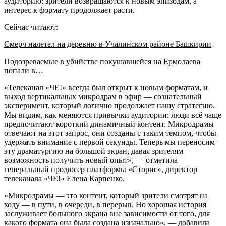
аудиторию: зрители возвращаются к новым эпизодам, а
интерес к формату продолжает расти.
Сейчас читают:
Смерч налетел на деревню в Учалинском районе Башкирии
Подозреваемые в убийстве покушавшейся на Ермолаева
попали в…
«Телеканал «ЧЕ!» всегда был открыт к новым форматам, и
выход вертикальных микродрам в эфир — сознательный
эксперимент, который логично продолжает нашу стратегию.
Мы видим, как меняются привычки аудитории: люди всё чаще
предпочитают короткий динамичный контент. Микродрамы
отвечают на этот запрос, они созданы с таким темпом, чтобы
удержать внимание с первой секунды. Теперь мы переносим
эту драматургию на большой экран, давая зрителям
возможность получить новый опыт», — отметила
генеральный продюсер платформы «Сторис», директор
телеканала «ЧЕ!» Елена Карпенко.
«Микродрамы — это контент, который зрители смотрят на
ходу — в пути, в очереди, в перерыв. Но хорошая история
заслуживает большого экрана вне зависимости от того, для
какого формата она была создана изначально», — добавила