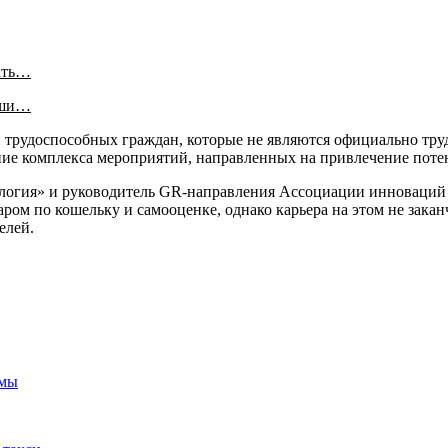
ать…
аши…
и трудоспособных граждан, которые не являются официально тр
е комплекса мероприятий, направленных на привлечение потен
ология» и руководитель GR-направления Ассоциации инноваций
аром по кошельку и самооценке, однако карьера на этом не закан
елей.
ьмы