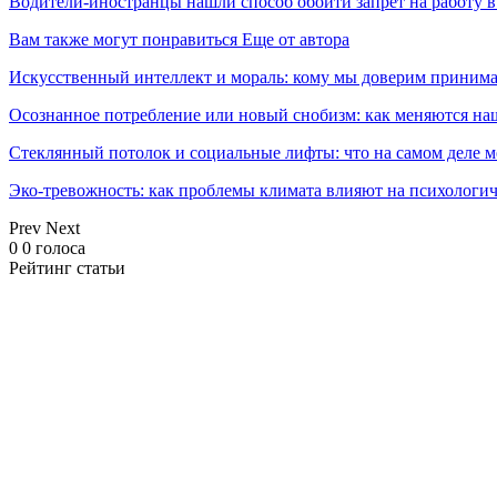
Водители-иностранцы нашли способ обойти запрет на работу в
Вам также могут понравиться
Еще от автора
Искусственный интеллект и мораль: кому мы доверим принима
Осознанное потребление или новый снобизм: как меняются н
Стеклянный потолок и социальные лифты: что на самом деле м
Эко-тревожность: как проблемы климата влияют на психологич
Prev
Next
0
0
голоса
Рейтинг статьи