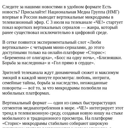
Следите за нашими новостями в удобном формате Есть
новость? Присылайте! Национальная Медиа Группа (НМГ)
впервые в России выводит вертикальные микродрамы в
телевизионный эфир. С 3 июля на телеканале «ЧЕ!» стартует
показ коротких вертикальных сериалов — жанра, который
ранее существовал исключительно в цифровой среде.
В сетке появится экспериментальный слот «Люби
вертикально» с четырьмя мини-сериалами, до этого
доступными только на онлайн-платформе «Сторис»:
«Беременна от олигарха», «Босс на одну ночь», «Близняшки.
Борьба за наследника» и «Гол прямо в сердце».
Зрителей телеканала ждут динамичный сюжет и максимум
эмоций в каждой минуте просмотра: любовь, интриги,
семейные тайны, борьба за наследство, неожиданные
повороты — всё то, за что микродрамы полюбили на
мобильных платформах.
Вертикальный формат — один из самых быстрорастущих
сегментов медиапотребления в мире. «ЧЕ!» интегрирует этот
тренд в телевизионную среду, создавая новую нишу на стыке
мобильного и традиционного просмотра. На платформе
«Сторис» микродрамы стабильно собирают широкую