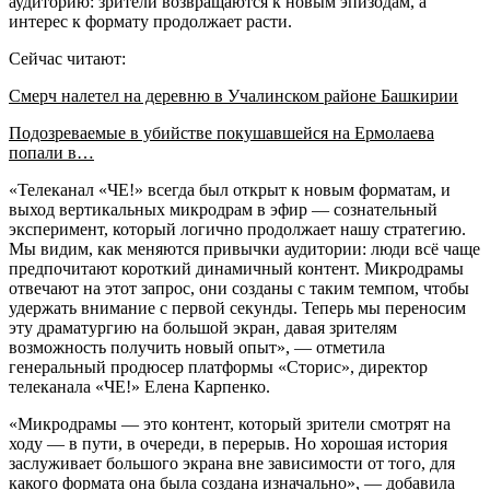
аудиторию: зрители возвращаются к новым эпизодам, а
интерес к формату продолжает расти.
Сейчас читают:
Смерч налетел на деревню в Учалинском районе Башкирии
Подозреваемые в убийстве покушавшейся на Ермолаева
попали в…
«Телеканал «ЧЕ!» всегда был открыт к новым форматам, и
выход вертикальных микродрам в эфир — сознательный
эксперимент, который логично продолжает нашу стратегию.
Мы видим, как меняются привычки аудитории: люди всё чаще
предпочитают короткий динамичный контент. Микродрамы
отвечают на этот запрос, они созданы с таким темпом, чтобы
удержать внимание с первой секунды. Теперь мы переносим
эту драматургию на большой экран, давая зрителям
возможность получить новый опыт», — отметила
генеральный продюсер платформы «Сторис», директор
телеканала «ЧЕ!» Елена Карпенко.
«Микродрамы — это контент, который зрители смотрят на
ходу — в пути, в очереди, в перерыв. Но хорошая история
заслуживает большого экрана вне зависимости от того, для
какого формата она была создана изначально», — добавила