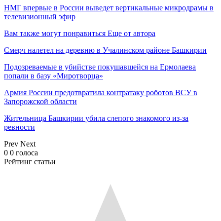
НМГ впервые в России выведет вертикальные микродрамы в
телевизионный эфир
Вам также могут понравиться
Еще от автора
Смерч налетел на деревню в Учалинском районе Башкирии
Подозреваемые в убийстве покушавшейся на Ермолаева
попали в базу «Миротворца»
Армия России предотвратила контратаку роботов ВСУ в
Запорожской области
Жительница Башкирии убила слепого знакомого из-за
ревности
Prev
Next
0
0
голоса
Рейтинг статьи