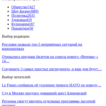
Общество
7427
Шоу-Бизнес
6895
Политика
2031
Здоровье
419
Кулинария
187
Пикантное
50
Выбор редакции:
Россияне назвали топ-5 неприятных ситуаций на
корпоративах
Открылись продажи билетов на сеансы нового «Венома» с
14…
Соедините 3 самых простых ингредиента, и ваш дом будут…
Выбор читателей:
Le Figaro сообщила об усилении тревоги НАТО по поводу…
Суд в Москве продлил домашний арест Блиновской
Регионы смогут вводить отдельные программы льготной
ипотеки