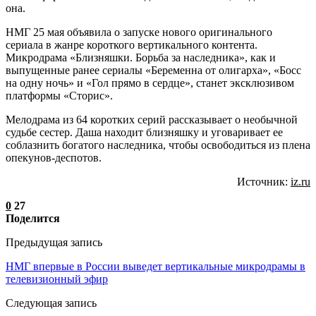
она.
НМГ 25 мая объявила о запуске нового оригинального
сериала в жанре короткого вертикального контента.
Микродрама «Близняшки. Борьба за наследника», как и
выпущенные ранее сериалы «Беременна от олигарха», «Босс
на одну ночь» и «Гол прямо в сердце», станет эксклюзивом
платформы «Сторис».
Мелодрама из 64 коротких серий рассказывает о необычной
судьбе сестер. Даша находит близняшку и уговаривает ее
соблазнить богатого наследника, чтобы освободиться из плена
опекунов-деспотов.
Источник:
iz.ru
0
27
Поделится
Предыдущая запись
НМГ впервые в России выведет вертикальные микродрамы в
телевизионный эфир
Следующая запись