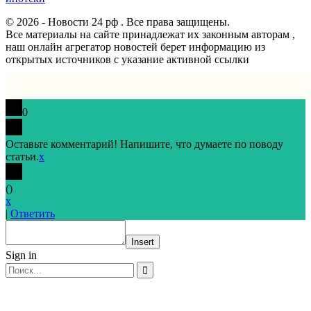
© 2026 - Новости 24 рф . Все права защищены.
Все материалы на сайте принадлежат их законным авторам ,
наш онлайн агрегатор новостей берет информацию из
открытых источников с указание активной ссылки
0
Оставьте комментарий! Напишите, что думаете по поводу
статьи.
x
(
)
x
|
Ответить
Insert
Sign in