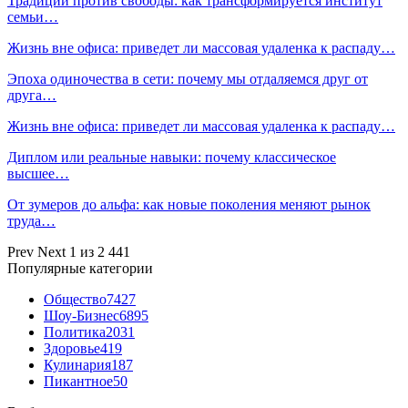
Традиции против свободы: как трансформируется институт
семьи…
Жизнь вне офиса: приведет ли массовая удаленка к распаду…
Эпоха одиночества в сети: почему мы отдаляемся друг от
друга…
Жизнь вне офиса: приведет ли массовая удаленка к распаду…
Диплом или реальные навыки: почему классическое
высшее…
От зумеров до альфа: как новые поколения меняют рынок
труда…
Prev
Next
1 из 2 441
Популярные категории
Общество
7427
Шоу-Бизнес
6895
Политика
2031
Здоровье
419
Кулинария
187
Пикантное
50