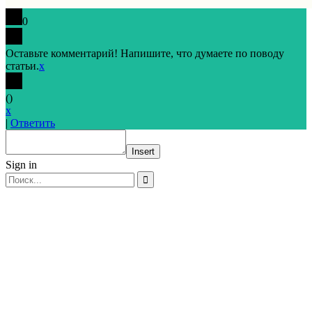
0
Оставьте комментарий! Напишите, что думаете по поводу
статьи.
x
(
)
x
|
Ответить
Insert
Sign in