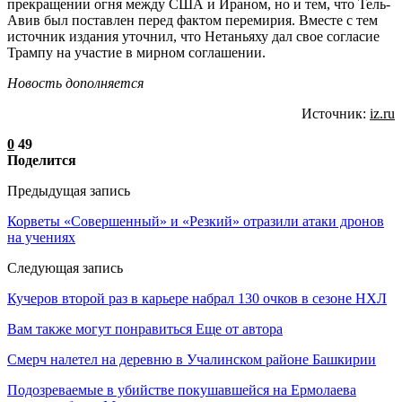
прекращении огня между США и Ираном, но и тем, что Тель-
Авив был поставлен перед фактом перемирия. Вместе с тем
источник издания уточнил, что Нетаньяху дал свое согласие
Трампу на участие в мирном соглашении.
Новость дополняется
Источник:
iz.ru
0
49
Поделится
Предыдущая запись
Корветы «Совершенный» и «Резкий» отразили атаки дронов
на учениях
Следующая запись
Кучеров второй раз в карьере набрал 130 очков в сезоне НХЛ
Вам также могут понравиться
Еще от автора
Смерч налетел на деревню в Учалинском районе Башкирии
Подозреваемые в убийстве покушавшейся на Ермолаева