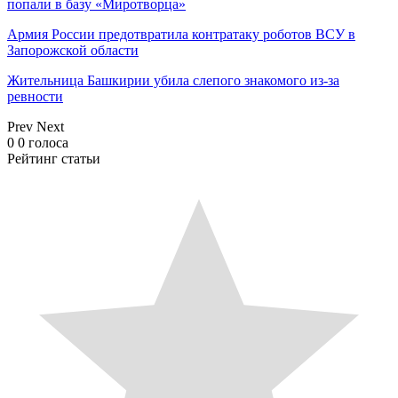
попали в базу «Миротворца»
Армия России предотвратила контратаку роботов ВСУ в
Запорожской области
Жительница Башкирии убила слепого знакомого из-за
ревности
Prev
Next
0
0
голоса
Рейтинг статьи