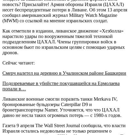
новость? Присылайте! Армия обороны Израиля (ЦАХАЛ)
несет беспрецедентные потери в Ливане. Об этом 13 апреля
сообщил американский журнал Military Watch Magazine
(MWM) со ссылкой на мнение израильских солдат.
Как отметили в издании, ливанское движение «Хезболла»
нарастило удары по вооруженным тяжелой техникой
подразделениям ЦАХАЛ. Члены группировки войск в
основном бьют по израильским целям с помощью ударных
дронов.
Сейчас читают:
Смерч налетел на деревню в Учалинском районе Башкирии
Подозреваемые в убийстве покушавшейся на Ермолаева
попали в…
Ливанские военные смогли поразить танки Merkava IV,
бронированные бульдозеры Caterpillar D9 и
бронетранспортеры Namer. Уточняется, что что ЦАХАЛ
давно не несла таких огромных потерь — с 1980-х годов.
Газета 9 апреля The Wall Street Journal сообщила, что власти
Израиля остались недовольны не только решением о