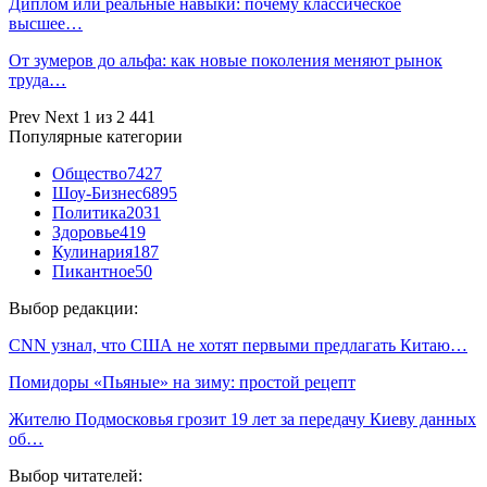
Диплом или реальные навыки: почему классическое
высшее…
От зумеров до альфа: как новые поколения меняют рынок
труда…
Prev
Next
1 из 2 441
Популярные категории
Общество
7427
Шоу-Бизнес
6895
Политика
2031
Здоровье
419
Кулинария
187
Пикантное
50
Выбор редакции:
CNN узнал, что США не хотят первыми предлагать Китаю…
Помидоры «Пьяные» на зиму: простой рецепт
Жителю Подмосковья грозит 19 лет за передачу Киеву данных
об…
Выбор читателей: