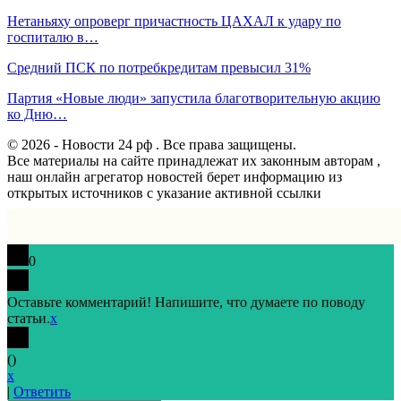
Нетаньяху опроверг причастность ЦАХАЛ к удару по
госпиталю в…
Средний ПСК по потребкредитам превысил 31%
Партия «Новые люди» запустила благотворительную акцию
ко Дню…
© 2026 - Новости 24 рф . Все права защищены.
Все материалы на сайте принадлежат их законным авторам ,
наш онлайн агрегатор новостей берет информацию из
открытых источников с указание активной ссылки
0
Оставьте комментарий! Напишите, что думаете по поводу
статьи.
x
(
)
x
|
Ответить