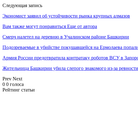
Следующая запись
Экономист заявил об устойчивости рынка крупных алмазов
Вам также могут понравиться
Еще от автора
Смерч налетел на деревню в Учалинском районе Башкирии
Подозреваемые в убийстве покушавшейся на Ермолаева попали
Армия России предотвратила контратаку роботов ВСУ в Запор
Жительница Башкирии убила слепого знакомого из-за ревност
Prev
Next
0
0
голоса
Рейтинг статьи