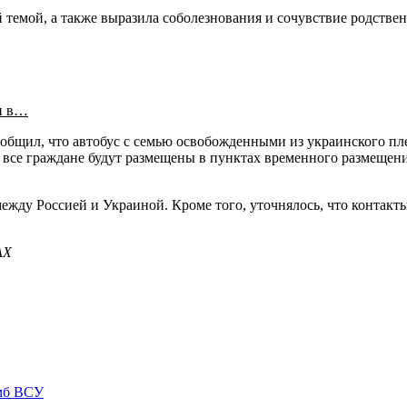
 темой, а также выразила соболезнования и сочувствие родств
и в…
бщил, что автобус с семью освобожденными из украинского пле
 все граждане будут размещены в пунктах временного размещен
между Россией и Украиной. Кроме того, уточнялось, что конта
АХ
омб ВСУ