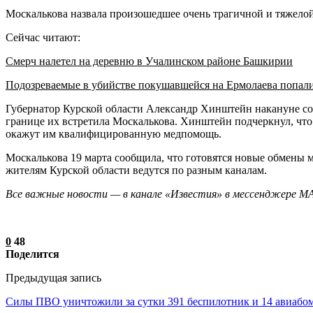
Москалькова назвала произошедшее очень трагичной и тяжелой
Сейчас читают:
Смерч налетел на деревню в Учалинском районе Башкирии
Подозреваемые в убийстве покушавшейся на Ермолаева попал
Губернатор Курской области Александр Хинштейн накануне соо
границе их встретила Москалькова. Хинштейн подчеркнул, что
окажут им квалифицированную медпомощь.
Москалькова 19 марта сообщила, что готовятся новые обмены 
жителям Курской области ведутся по разным каналам.
Все важные новости — в канале «Известия» в мессенджере М
0
48
Поделится
Предыдущая запись
Силы ПВО уничтожили за сутки 391 беспилотник и 14 авиаб