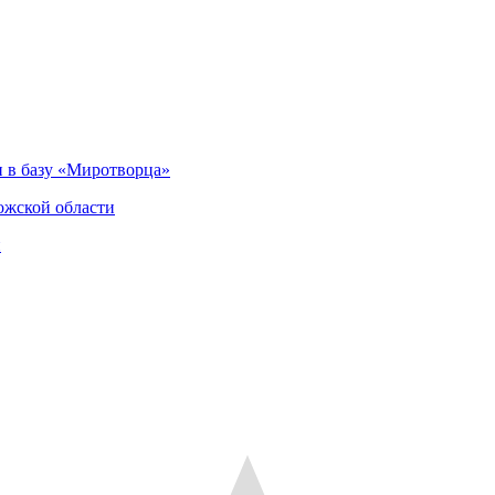
 в базу «Миротворца»
ожской области
и