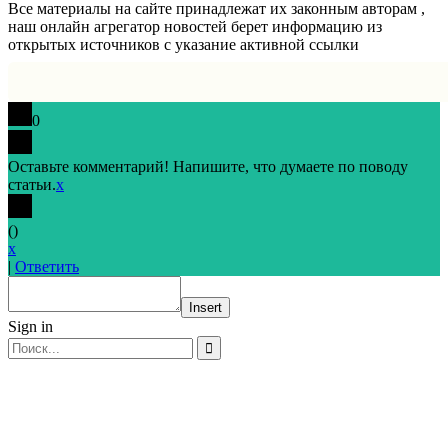
Все материалы на сайте принадлежат их законным авторам ,
наш онлайн агрегатор новостей берет информацию из
открытых источников с указание активной ссылки
0
Оставьте комментарий! Напишите, что думаете по поводу
статьи.
x
(
)
x
|
Ответить
Insert
Sign in