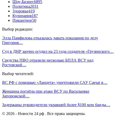
Шоу-Бизнес
6895
Политика
2031
Здоровье
419
Кулинария
187
Пикантное
50
Выбор редакции:
Элла Памфилова отказалась давать показания по делу
Григория…
Суд в ДНР заочно осудил на 23 года создателя «Грузинского…
Средства ПВО отразили несколько БПЛА ВСУ над
Ростовской…
Выбор читателей:
ВС РФ с помощью «Ланцета» уничтожили САУ Caesar в…
Женщина погибла при атаке ВСУ по Васильевке
Запорожской…
Задержаны руководители укравшей более $100 млн банды…
© 2026 - Новости 24 рф . Все права защищены.