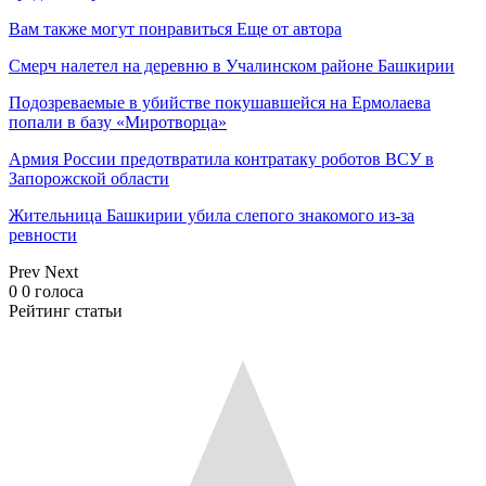
Вам также могут понравиться
Еще от автора
Смерч налетел на деревню в Учалинском районе Башкирии
Подозреваемые в убийстве покушавшейся на Ермолаева
попали в базу «Миротворца»
Армия России предотвратила контратаку роботов ВСУ в
Запорожской области
Жительница Башкирии убила слепого знакомого из-за
ревности
Prev
Next
0
0
голоса
Рейтинг статьи