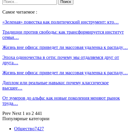
Самое читаемое :
«Зеленая» повестка как политический инструмент: кто…
Традиции против свободы: как трансформируется институт
семьи…
Жизнь вне офиса: приведет ли массовая удаленка к распаду…
Эпоха одиночества в сети: почему мы отдаляемся друг от
друга…
Жизнь вне офиса: приведет ли массовая удаленка к распаду…
Диплом или реальные навыки: почему классическое
высшее…
От зумеров до альфа: как новые поколения меняют рынок
труда…
Prev
Next
1 из 2 441
Популярные категории
Общество
7427