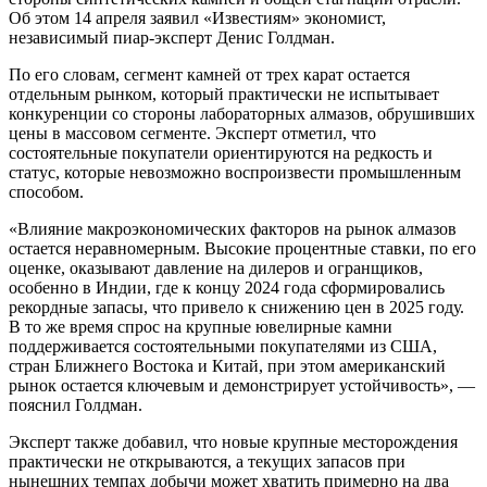
Об этом 14 апреля заявил «Известиям» экономист,
независимый пиар-эксперт Денис Голдман.
По его словам, сегмент камней от трех карат остается
отдельным рынком, который практически не испытывает
конкуренции со стороны лабораторных алмазов, обрушивших
цены в массовом сегменте. Эксперт отметил, что
состоятельные покупатели ориентируются на редкость и
статус, которые невозможно воспроизвести промышленным
способом.
«Влияние макроэкономических факторов на рынок алмазов
остается неравномерным. Высокие процентные ставки, по его
оценке, оказывают давление на дилеров и огранщиков,
особенно в Индии, где к концу 2024 года сформировались
рекордные запасы, что привело к снижению цен в 2025 году.
В то же время спрос на крупные ювелирные камни
поддерживается состоятельными покупателями из США,
стран Ближнего Востока и Китай, при этом американский
рынок остается ключевым и демонстрирует устойчивость», —
пояснил Голдман.
Эксперт также добавил, что новые крупные месторождения
практически не открываются, а текущих запасов при
нынешних темпах добычи может хватить примерно на два