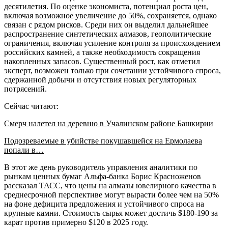
десятилетия. По оценке экономиста, потенциал роста цен,
включая возможное увеличение до 50%, сохраняется, однако
связан с рядом рисков. Среди них он выделил дальнейшее
распространение синтетических алмазов, геополитические
ограничения, включая усиление контроля за происхождением
российских камней, а также необходимость сокращения
накопленных запасов. Существенный рост, как отметил
эксперт, возможен только при сочетании устойчивого спроса,
сдержанной добычи и отсутствия новых регуляторных
потрясений.
Сейчас читают:
Смерч налетел на деревню в Учалинском районе Башкирии
Подозреваемые в убийстве покушавшейся на Ермолаева
попали в…
В этот же день руководитель управления аналитики по
рынкам ценных бумаг Альфа-банка Борис Красноженов
рассказал ТАСС, что цены на алмазы ювелирного качества в
среднесрочной перспективе могут вырасти более чем на 50%
на фоне дефицита предложения и устойчивого спроса на
крупные камни. Стоимость сырья может достичь $180-190 за
карат против примерно $120 в 2025 году.