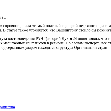
и в…
ь» спровоцировала «самый опасный сценарий нефтяного кризиса»
 В статье также уточняется, что Вашингтону стоило бы покинут
а востоковедения РАН Григорий Лукья 24 июня заявил, что го
ных масштабных конфликтов в регионе. По словам эксперта, вс
под серьезным ударом находится структура Организации стран 
ричества