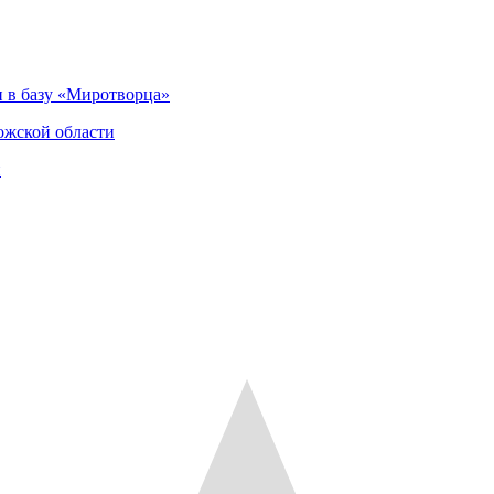
 в базу «Миротворца»
ожской области
и