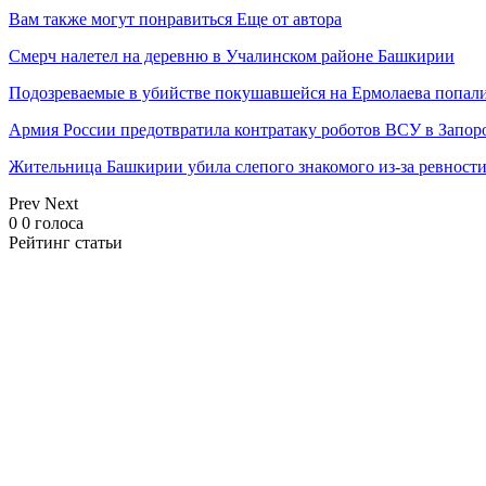
Вам также могут понравиться
Еще от автора
Смерч налетел на деревню в Учалинском районе Башкирии
Подозреваемые в убийстве покушавшейся на Ермолаева попали
Армия России предотвратила контратаку роботов ВСУ в Запор
Жительница Башкирии убила слепого знакомого из-за ревност
Prev
Next
0
0
голоса
Рейтинг статьи