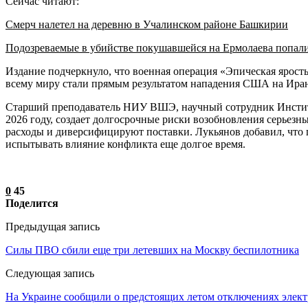
Сейчас читают:
Смерч налетел на деревню в Учалинском районе Башкирии
Подозреваемые в убийстве покушавшейся на Ермолаева попал
Издание подчеркнуло, что военная операция «Эпическая ярост
всему миру стали прямым результатом нападения США на Иран.
Старший преподаватель НИУ ВШЭ, научный сотрудник Институт
2026 году, создает долгосрочные риски возобновления серьез
расходы и диверсифицируют поставки. Лукьянов добавил, что 
испытывать влияние конфликта еще долгое время.
0
45
Поделится
Предыдущая запись
Силы ПВО сбили еще три летевших на Москву беспилотника
Следующая запись
На Украине сообщили о предстоящих летом отключениях элект