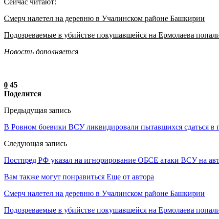
Сейчас читают:
Смерч налетел на деревню в Учалинском районе Башкирии
Подозреваемые в убийстве покушавшейся на Ермолаева попал
Новость дополняется
0
45
Поделится
Предыдущая запись
В Ровном боевики ВСУ ликвидировали пытавшихся сдаться в 
Следующая запись
Постпред РФ указал на игнорирование ОБСЕ атаки ВСУ на авт
Вам также могут понравиться
Еще от автора
Смерч налетел на деревню в Учалинском районе Башкирии
Подозреваемые в убийстве покушавшейся на Ермолаева попали