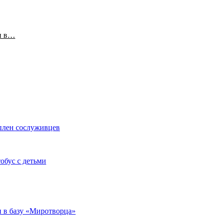
и в…
плен сослуживцев
обус с детьми
 в базу «Миротворца»