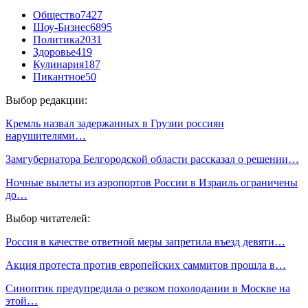
Общество
7427
Шоу-Бизнес
6895
Политика
2031
Здоровье
419
Кулинария
187
Пикантное
50
Выбор редакции:
Кремль назвал задержанных в Грузии россиян
нарушителями…
Замгубернатора Белгородской области рассказал о решении…
Ночные вылеты из аэропортов России в Израиль ограничены
до…
Выбор читателей:
Россия в качестве ответной меры запретила въезд девяти…
Акция протеста против европейских саммитов прошла в…
Синоптик предупредила о резком похолодании в Москве на
этой…