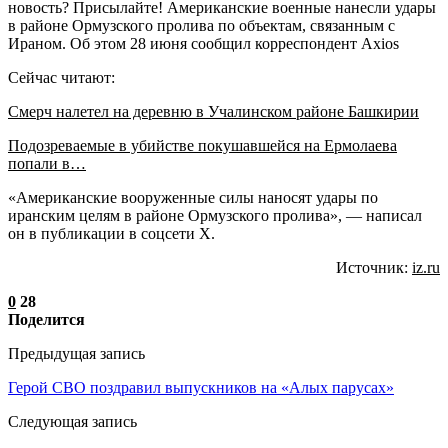
новость? Присылайте! Американские военные нанесли удары
в районе Ормузского пролива по объектам, связанным с
Ираном. Об этом 28 июня сообщил корреспондент Axios
Сейчас читают:
Смерч налетел на деревню в Учалинском районе Башкирии
Подозреваемые в убийстве покушавшейся на Ермолаева
попали в…
«Американские вооруженные силы наносят удары по
иранским целям в районе Ормузского пролива», — написал
он в публикации в соцсети Х.
Источник:
iz.ru
0
28
Поделится
Предыдущая запись
Герой СВО поздравил выпускников на «Алых парусах»
Следующая запись