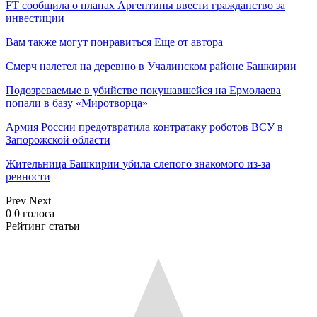
FT сообщила о планах Аргентины ввести гражданство за
инвестиции
Вам также могут понравиться
Еще от автора
Смерч налетел на деревню в Учалинском районе Башкирии
Подозреваемые в убийстве покушавшейся на Ермолаева
попали в базу «Миротворца»
Армия России предотвратила контратаку роботов ВСУ в
Запорожской области
Жительница Башкирии убила слепого знакомого из-за
ревности
Prev
Next
0
0
голоса
Рейтинг статьи