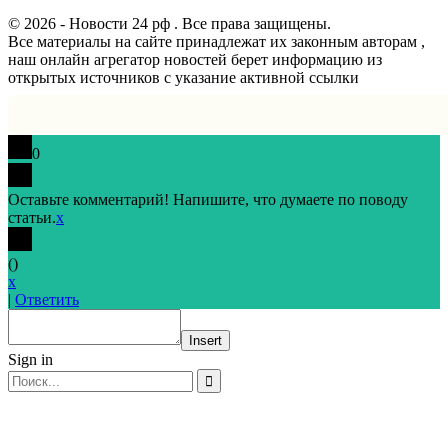
© 2026 - Новости 24 рф . Все права защищены.
Все материалы на сайте принадлежат их законным авторам ,
наш онлайн агрегатор новостей берет информацию из
открытых источников с указание активной ссылки
0
Оставьте комментарий! Напишите, что думаете по поводу
статьи.
x
(
)
x
|
Ответить
Insert
Sign in