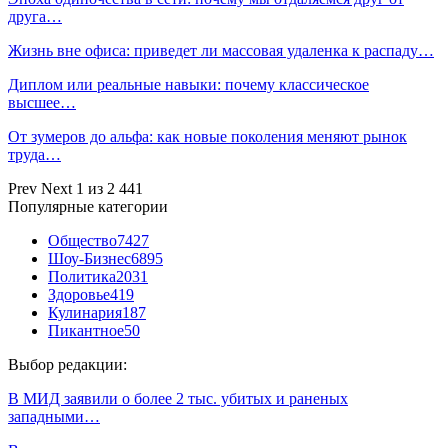
друга…
Жизнь вне офиса: приведет ли массовая удаленка к распаду…
Диплом или реальные навыки: почему классическое
высшее…
От зумеров до альфа: как новые поколения меняют рынок
труда…
Prev
Next
1 из 2 441
Популярные категории
Общество
7427
Шоу-Бизнес
6895
Политика
2031
Здоровье
419
Кулинария
187
Пикантное
50
Выбор редакции:
В МИД заявили о более 2 тыс. убитых и раненых
западными…