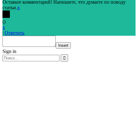
Оставьте комментарий! Напишите, что думаете по поводу
статьи.
x
(
)
x
|
Ответить
Insert
Sign in