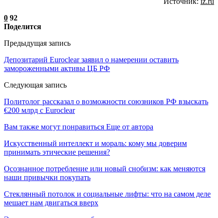
Источник:
iz.ru
0
92
Поделится
Предыдущая запись
Депозитарий Euroclear заявил о намерении оставить
замороженными активы ЦБ РФ
Следующая запись
Политолог рассказал о возможности союзников РФ взыскать
€200 млрд с Euroclear
Вам также могут понравиться
Еще от автора
Искусственный интеллект и мораль: кому мы доверим
принимать этические решения?
Осознанное потребление или новый снобизм: как меняются
наши привычки покупать
Стеклянный потолок и социальные лифты: что на самом деле
мешает нам двигаться вверх