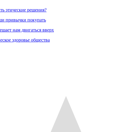
ть этические решения?
аши привычки покупать
ешает нам двигаться вверх
еское здоровье общества