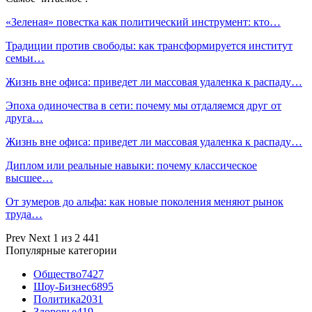
«Зеленая» повестка как политический инструмент: кто…
Традиции против свободы: как трансформируется институт
семьи…
Жизнь вне офиса: приведет ли массовая удаленка к распаду…
Эпоха одиночества в сети: почему мы отдаляемся друг от
друга…
Жизнь вне офиса: приведет ли массовая удаленка к распаду…
Диплом или реальные навыки: почему классическое
высшее…
От зумеров до альфа: как новые поколения меняют рынок
труда…
Prev
Next
1 из 2 441
Популярные категории
Общество
7427
Шоу-Бизнес
6895
Политика
2031
Здоровье
419