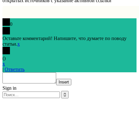
открытых источников с указание активной ссылки
0
Оставьте комментарий! Напишите, что думаете по поводу
статьи.
x
(
)
x
|
Ответить
Insert
Sign in