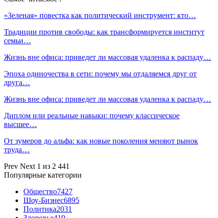
«Зеленая» повестка как политический инструмент: кто…
Традиции против свободы: как трансформируется институт
семьи…
Жизнь вне офиса: приведет ли массовая удаленка к распаду…
Эпоха одиночества в сети: почему мы отдаляемся друг от
друга…
Жизнь вне офиса: приведет ли массовая удаленка к распаду…
Диплом или реальные навыки: почему классическое
высшее…
От зумеров до альфа: как новые поколения меняют рынок
труда…
Prev
Next
1 из 2 441
Популярные категории
Общество
7427
Шоу-Бизнес
6895
Политика
2031
Здоровье
419