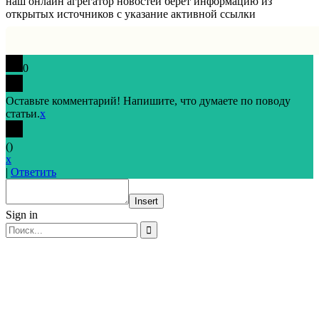
наш онлайн агрегатор новостей берет информацию из
открытых источников с указание активной ссылки
0
Оставьте комментарий! Напишите, что думаете по поводу
статьи.
x
(
)
x
|
Ответить
Insert
Sign in