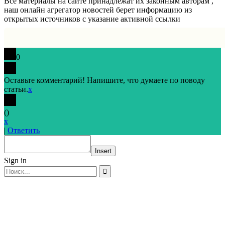
Все материалы на сайте принадлежат их законным авторам ,
наш онлайн агрегатор новостей берет информацию из
открытых источников с указание активной ссылки
0
Оставьте комментарий! Напишите, что думаете по поводу
статьи.
x
(
)
x
|
Ответить
Insert
Sign in