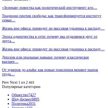
«Зеленая» повестка как политический инструмент: кто…
Традиции против свободы: как трансформируется институт
семьи…
Жизнь вне офиса: приведет ли массовая удаленка к распаду…
Эпоха одиночества в сети: почему мы отдаляемся друг от
друга…
Жизнь вне офиса: приведет ли массовая удаленка к распаду…
Диплом или реальные навыки: почему классическое
высшее…
От зумеров до альфа: как новые поколения меняют рынок
труда…
Prev
Next
1 из 2 441
Популярные категории
Общество
7427
Шоу-Бизнес
6895
Политика
2031
Здоровье
419