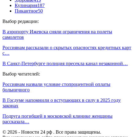
Кулинария
187
Пикантное
50
Выбор редакции:
В аэропорту Ижевска сняли ограничения на полеты
самолетов
Россиянам рассказали о скрытых опасностях кредитных карт
с…
В Санкт-Петербурге полиция пресекла канал незаконной…
Выбор читателей:
Россиянам назвали условие стопроцентной оплаты
больничного
В Госдуме напомнили о вступающих в силу в 2025 году
законах
Подруга погибшей в московской клинике женщины
рассказала…
© 2026 - Новости 24 рф . Все права защищены.