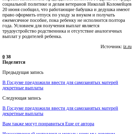
социальной политике и делам ветеранов Николай Коломейцев
20 июня сообщил, что работающие бабушка и дедушка имеют
право оформить отпуск по уходу за внуком и получать
ежемесячное пособие, пока ребенку не исполнится полтора
года. Условием для получения выплат является
трудоустройство родственника и отсутствие аналогичных
выплат у родителей ребенка.
Источник:
iz.ru
0
38
Поделится
Предыдущая запись
В Госдуме предложили ввести для самозанятых матерей
декретные выплаты
Следующая запись
В Госдуме предложили ввести для самозанятых матерей
декретные выплаты
Вам также могут понравиться
Еще от автора
Искусственный интеллект и мораль: кому мы доверим