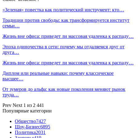
«Зеленая» повестка как политический инструмент: кто…
Традиции против свободы: как трансформируется институт
семьи…
Жизнь вне офиса: приведет ли массовая удаленка к распаду…
Эпоха одиночества в сети: почему мы отдаляемся друг от
друга…
Жизнь вне офиса: приведет ли массовая удаленка к распаду…
Диплом или реальные навыки: почему классическое
высшее…
От зумеров до альфа: как новые поколения меняют рынок
труда…
Prev
Next
1 из 2 441
Популярные категории
Общество
7427
Шоу-Бизнес
6895
Политика
2031
Здоровье
419