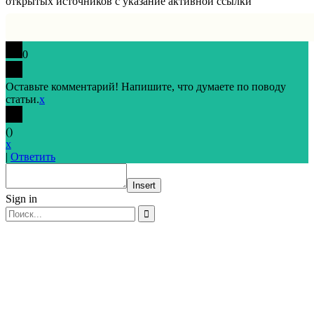
открытых источников с указание активной ссылки
0
Оставьте комментарий! Напишите, что думаете по поводу
статьи.
x
(
)
x
|
Ответить
Insert
Sign in