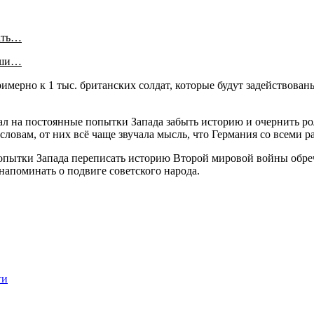
ать…
аши…
мерно к 1 тыс. британских солдат, которые будут задействован
л на постоянные попытки Запада забыть историю и очернить рол
словам, от них всё чаще звучала мысль, что Германия со всеми 
пытки Запада переписать историю Второй мировой войны обрече
напоминать о подвиге советского народа.
ти