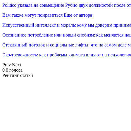
Politico указала на совмещение Рубио двух должностей после о
Вам также могут понравиться
Еще от автора
Искусственный интеллект и мораль: кому мы доверим принима
Осознанное потребление или новый снобизм: как меняются н
Стеклянный потолок и социальные лифты: что на самом деле м
Эко-тревожность: как проблемы климата влияют на психологич
Prev
Next
0
0
голоса
Рейтинг статьи