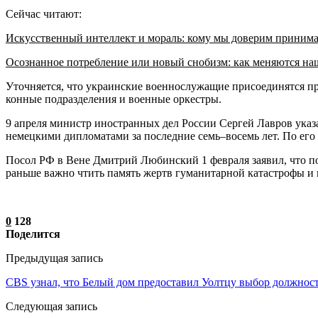
Сейчас читают:
Искусственный интеллект и мораль: кому мы доверим приним
Осознанное потребление или новый снобизм: как меняются н
Уточняется, что украинские военнослужащие присоединятся при
конные подразделения и военные оркестры.
9 апреля министр иностранных дел России Сергей Лавров указа
немецкими дипломатами за последние семь–восемь лет. По его 
Посол РФ в Вене Дмитрий Любинский 1 февраля заявил, что по
раньше важно чтить память жертв гуманитарной катастрофы и 
0
128
Поделится
Предыдущая запись
CBS узнал, что Белый дом предоставил Уолтцу выбор должнос
Следующая запись