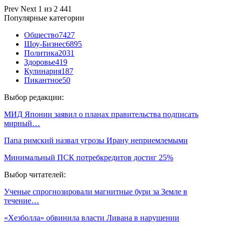
Prev
Next
1 из 2 441
Популярные категории
Общество
7427
Шоу-Бизнес
6895
Политика
2031
Здоровье
419
Кулинария
187
Пикантное
50
Выбор редакции:
МИД Японии заявил о планах правительства подписать
мирный…
Папа римский назвал угрозы Ирану неприемлемыми
Минимальный ПСК потребкредитов достиг 25%
Выбор читателей:
Ученые спрогнозировали магнитные бури за Земле в
течение…
«Хезболла» обвинила власти Ливана в нарушении