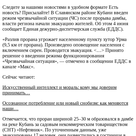
Следите за нашими новостями в удобном формате Есть
новость? Присылайте! В Cлавянском районе Кубани введен
режим чрезвычайной ситуации (ЧС) после прорыва дамбы,
власти региона начали эвакуацию жителей. Об этом 4 июня
сообщает Единая дежурно-диспетчерская служба (ЕДДС).
«Разлив прорана угрожает населенному пункту хутор Урма
(9,5 км от прорана). Произведено оповещение населения с
включением сирен. Проводится эвакуация. <…> Принято
решение о введении режима функционирования
«Чрезвычайная ситуация», — отмечено в сообщении ЕДДС в
канале «Макс».
Сейчас читают:
Искусственный интеллект и мораль: кому мы доверим
принимать…
Осознанное потребление или новый снобизм: как меняются
наши…
Отмечается, что проран шириной 25–30 м образовался в дамбе
на реке Кубань за садовым некоммерческим товариществом
(СНТ) «Нефтяник». По уточненным данным, уже
эвакуированы 17 человек, они разместились в гостинице в