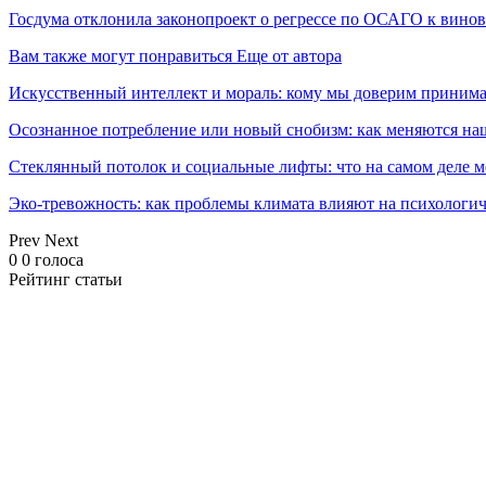
Госдума отклонила законопроект о регрессе по ОСАГО к вин
Вам также могут понравиться
Еще от автора
Искусственный интеллект и мораль: кому мы доверим принима
Осознанное потребление или новый снобизм: как меняются н
Стеклянный потолок и социальные лифты: что на самом деле м
Эко-тревожность: как проблемы климата влияют на психологич
Prev
Next
0
0
голоса
Рейтинг статьи