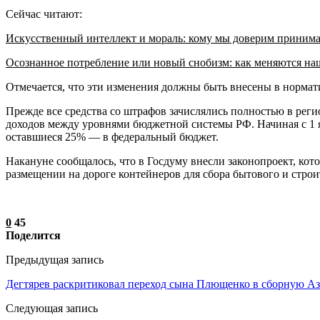
Сейчас читают:
Искусственный интеллект и мораль: кому мы доверим приним
Осознанное потребление или новый снобизм: как меняются н
Отмечается, что эти изменения должны быть внесены в нормат
Прежде все средства со штрафов зачислялись полностью в рег
доходов между уровнями бюджетной системы РФ. Начиная с 1 
оставшиеся 25% — в федеральный бюджет.
Накануне сообщалось, что в Госдуму внесли законопроект, ко
размещении на дороге контейнеров для сбора бытового и строи
0
45
Поделится
Предыдущая запись
Дегтярев раскритиковал переход сына Плющенко в сборную А
Следующая запись