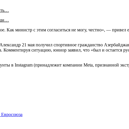
ать…
аши…
е. Как министр с этим согласиться не могу, честно», — привел 
ександр 21 мая получил спортивное гражданство Азербайджана 
. Комментируя ситуацию, юниор заявил, что «был и остается рус
аунты в Instagram (принадлежит компании Meta, признанной эк
а Евросоюза