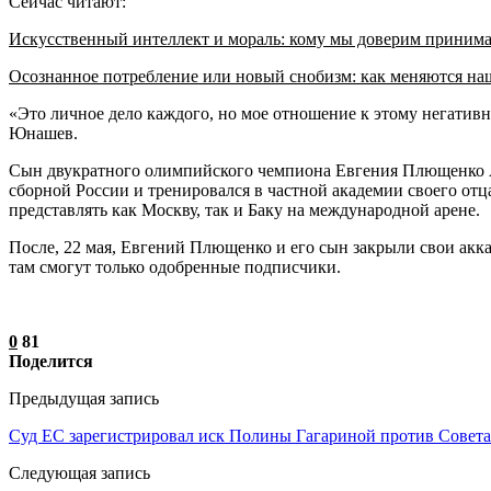
Сейчас читают:
Искусственный интеллект и мораль: кому мы доверим приним
Осознанное потребление или новый снобизм: как меняются н
«Это личное дело каждого, но мое отношение к этому негативно
Юнашев.
Сын двукратного олимпийского чемпиона Евгения Плющенко Ал
сборной России и тренировался в частной академии своего отца
представлять как Москву, так и Баку на международной арене.
После, 22 мая, Евгений Плющенко и его сын закрыли свои акк
там смогут только одобренные подписчики.
0
81
Поделится
Предыдущая запись
Суд ЕС зарегистрировал иск Полины Гагариной против Совет
Следующая запись