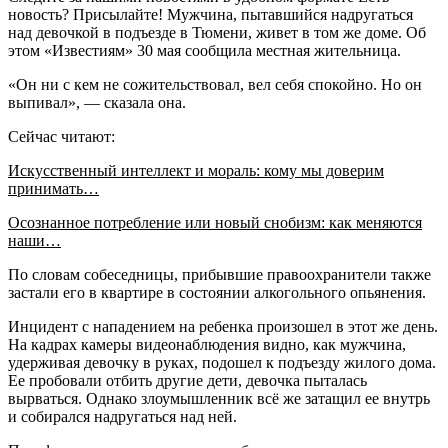
новость? Присылайте! Мужчина, пытавшийся надругаться
над девочкой в подъезде в Тюмени, живет в том же доме. Об
этом «Известиям» 30 мая сообщила местная жительница.
«Он ни с кем не сожительствовал, вел себя спокойно. Но он
выпивал», — сказала она.
Сейчас читают:
Искусственный интеллект и мораль: кому мы доверим
принимать…
Осознанное потребление или новый снобизм: как меняются
наши…
По словам собеседницы, прибывшие правоохранители также
застали его в квартире в состоянии алкогольного опьянения.
Инцидент с нападением на ребенка произошел в этот же день.
На кадрах камеры видеонаблюдения видно, как мужчина,
удерживая девочку в руках, подошел к подъезду жилого дома.
Ее пробовали отбить другие дети, девочка пыталась
вырваться. Однако злоумышленник всё же затащил ее внутрь
и собирался надругаться над ней.