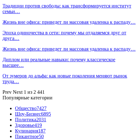
Традиции против свободы: как трансформируется институт
семьи…
Жизнь вне офиса: приведет ли массовая удаленка к распаду…
Эпоха одиночества в сети: почему мы отдаляемся друг от
друга…
Жизнь вне офиса: приведет ли массовая удаленка к распаду…
Диплом или реальные навыки: почему классическое
высшее…
От зумеров до альфа: как новые поколения меняют рынок
труда…
Prev
Next
1 из 2 441
Популярные категории
Общество
7427
Шоу-Бизнес
6895
Политика
2031
Здоровье
419
Кулинария
187
Пикантное
50