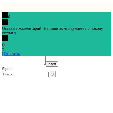
0
Оставьте комментарий! Напишите, что думаете по поводу
статьи.
x
(
)
x
|
Ответить
Insert
Sign in