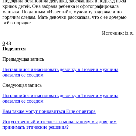
Педофила остановила девушка, забежавшая в подъезд из-за
криков детей. Она забрала ребенка и сфотографировала
маньяка. По данным «Известий», мужчину задержали по
горячим следам. Мать девочки рассказала, что с ее дочерью
всё в порядке.
Источник:
iz.ru
0
43
Поделится
Предыдущая запись
Пытавшийся изнасиловать девочку в Тюмени мужчина
оказался ее соседом
Следующая запись
Пытавшийся изнасиловать девочку в Тюмени мужчина
оказался ее соседом
Вам также могут понравиться
Еще от автора
Искусственный интеллект и мораль: кому мы доверим
принимать этические решения?