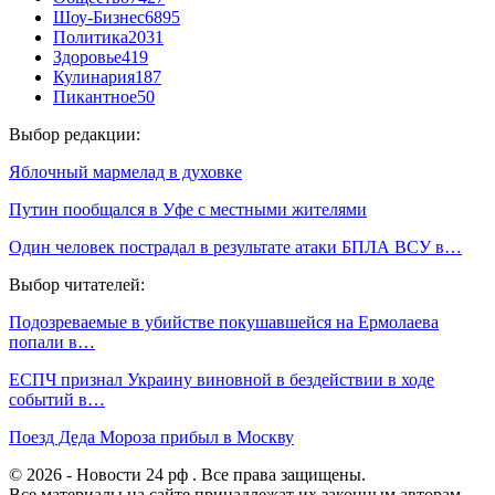
Шоу-Бизнес
6895
Политика
2031
Здоровье
419
Кулинария
187
Пикантное
50
Выбор редакции:
Яблочный мармелад в духовке
Путин пообщался в Уфе с местными жителями
Один человек пострадал в результате атаки БПЛА ВСУ в…
Выбор читателей:
Подозреваемые в убийстве покушавшейся на Ермолаева
попали в…
ЕСПЧ признал Украину виновной в бездействии в ходе
событий в…
Поезд Деда Мороза прибыл в Москву
© 2026 - Новости 24 рф . Все права защищены.
Все материалы на сайте принадлежат их законным авторам ,