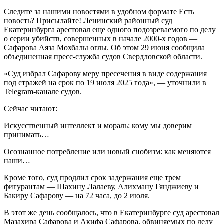
Следите за нашими новостями в удобном формате Есть
новость? Присылайте! Ленинский районный суд
Екатеринбурга арестовал еще одного подозреваемого по делу
о серии убийств, совершенных в начале 2000-х годов —
Сафарова Аяза Мохбалы оглы. Об этом 29 июня сообщила
объединенная пресс-служба судов Свердловской области.
«Суд избрал Сафарову меру пресечения в виде содержания
под стражей на срок по 19 июля 2025 года», — уточнили в
Telegram-канале судов.
Сейчас читают:
Искусственный интеллект и мораль: кому мы доверим
принимать…
Осознанное потребление или новый снобизм: как меняются
наши…
Кроме того, суд продлил срок задержания еще трем
фигурантам — Шахину Лалаеву, Алихману Гянджиеву и
Бакиру Сафарову — на 72 часа, до 2 июля.
В этот же день сообщалось, что в Екатеринбурге суд арестовал
Мазахира Сафарова и Акифа Сафарова, обвиняемых по делу