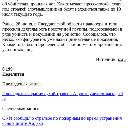
об убийствах прошлых лет. Как отмечает пресс-служба судов,
под стражей злоумышленники будут находиться также до 19
июля текущего года.
Ранее, 28 июня, в Свердловской области правоохранители
пресекли деятельность преступной группы, подозреваемой в
ряде убийств и покушений на убийство. Сообщалось, что
несколько фигурантов уже дали признательные показания.
Кроме того, были проведены обыски по местам проживания
указанных лиц.
Источник:
iz.ru
0
199
Поделится
Предыдущая запись
Площадь возгорания сухой травы в Алуште увеличилась до 5
га
Следующая запись
CNN сообщил о стрельбе по пожарным во время устранения
огня в штате Айдахо