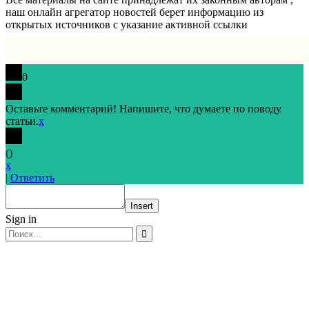
наш онлайн агрегатор новостей берет информацию из
открытых источников с указание активной ссылки
0
Оставьте комментарий! Напишите, что думаете по поводу
статьи.
x
(
)
x
|
Ответить
Insert
Sign in