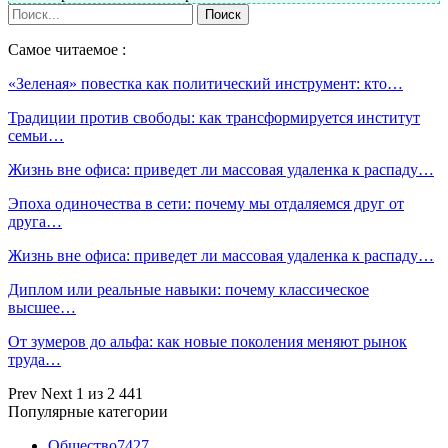
Самое читаемое :
«Зеленая» повестка как политический инструмент: кто…
Традиции против свободы: как трансформируется институт
семьи…
Жизнь вне офиса: приведет ли массовая удаленка к распаду…
Эпоха одиночества в сети: почему мы отдаляемся друг от
друга…
Жизнь вне офиса: приведет ли массовая удаленка к распаду…
Диплом или реальные навыки: почему классическое
высшее…
От зумеров до альфа: как новые поколения меняют рынок
труда…
Prev
Next
1 из 2 441
Популярные категории
Общество
7427