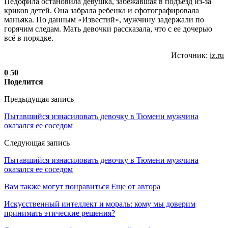
Педофила остановила девушка, забежавшая в подъезд из-за
криков детей. Она забрала ребенка и сфотографировала
маньяка. По данным «Известий», мужчину задержали по
горячим следам. Мать девочки рассказала, что с ее дочерью
всё в порядке.
Источник:
iz.ru
0
50
Поделится
Предыдущая запись
Пытавшийся изнасиловать девочку в Тюмени мужчина
оказался ее соседом
Следующая запись
Пытавшийся изнасиловать девочку в Тюмени мужчина
оказался ее соседом
Вам также могут понравиться
Еще от автора
Искусственный интеллект и мораль: кому мы доверим
принимать этические решения?