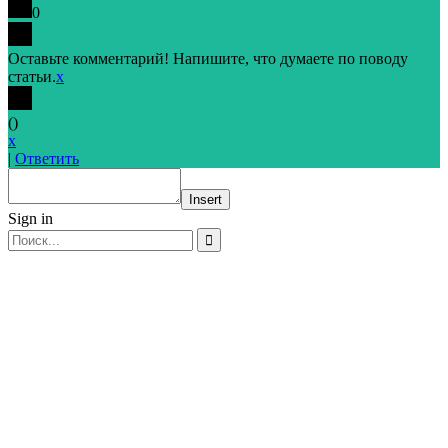
0
Оставьте комментарий! Напишите, что думаете по поводу
статьи.
x
(
)
x
|
Ответить
Insert
Sign in