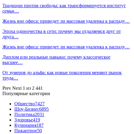
Традиции против свободы: как трансформируется институт
семьи…
Жизнь вне офиса: приведет ли массовая удаленка к распаду…
Эпоха одиночества в сети: почему мы отдаляемся друг от
друга…
Жизнь вне офиса: приведет ли массовая удаленка к распаду…
Диплом или реальные навыки: почему классическое
высшее…
От зумеров до альфа: как новые поколения меняют рынок
труда…
Prev
Next
1 из 2 441
Популярные категории
Общество
7427
Шоу-Бизнес
6895
Политика
2031
Здоровье
419
Кулинария
187
Пикантное
50