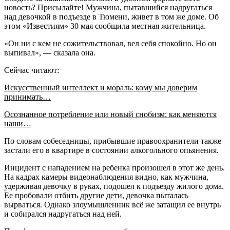
новость? Присылайте! Мужчина, пытавшийся надругаться
над девочкой в подъезде в Тюмени, живет в том же доме. Об
этом «Известиям» 30 мая сообщила местная жительница.
«Он ни с кем не сожительствовал, вел себя спокойно. Но он
выпивал», — сказала она.
Сейчас читают:
Искусственный интеллект и мораль: кому мы доверим
принимать…
Осознанное потребление или новый снобизм: как меняются
наши…
По словам собеседницы, прибывшие правоохранители также
застали его в квартире в состоянии алкогольного опьянения.
Инцидент с нападением на ребенка произошел в этот же день.
На кадрах камеры видеонаблюдения видно, как мужчина,
удерживая девочку в руках, подошел к подъезду жилого дома.
Ее пробовали отбить другие дети, девочка пыталась
вырваться. Однако злоумышленник всё же затащил ее внутрь
и собирался надругаться над ней.