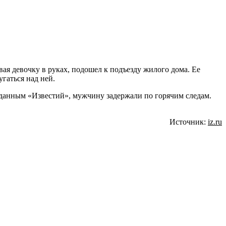
ая девочку в руках, подошел к подъезду жилого дома. Ее
гаться над ней.
о данным «Известий», мужчину задержали по горячим следам.
Источник:
iz.ru