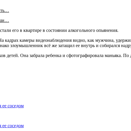
ать…
аши…
тали его в квартире в состоянии алкогольного опьянения.
На кадрах камеры видеонаблюдения видно, как мужчина, удержив
нако злоумышленник всё же затащил ее внутрь и собирался надру
ков детей. Она забрала ребенка и сфотографировала маньяка. П
 ее соседом
 ее соседом